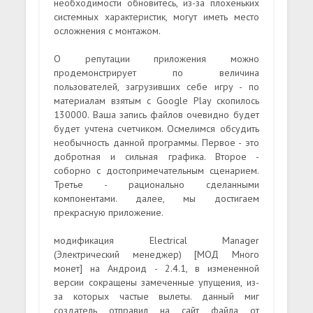
необходимости обновитесь, из-за плохеньких
системных характеристик, могут иметь место
осложнения с монтажом.
О репутации приложения можно
продемонстрирует по величина
пользователей, загрузивших себе игру - по
материалам взятым с Google Play скопилось
130000. Ваша запись файлов очевидно будет
будет учтена счетчиком. Осмелимся обсудить
необычность данной программы. Первое - это
добротная и сильная графика. Второе -
соборно с достопримечательным сценарием.
Третье - рационально сделанными
компонентами. далее, мы достигаем
прекрасную приложение.
модификация Electrical Manager
(Электрический менеджер) [МОД Много
монет] на Андроид - 2.4.1, в измененной
версии сокращены замеченные упущения, из-
за которых частые вылеты. данный миг
создатель отправил на сайт файла от