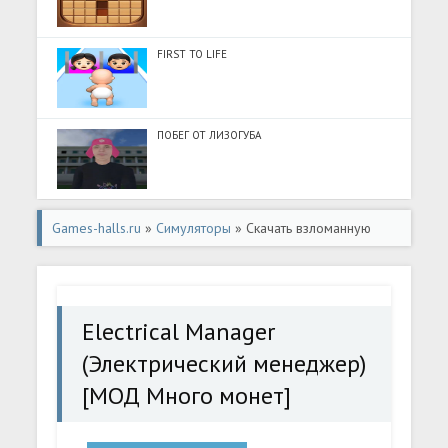
FIRST TO LIFE
ПОБЕГ ОТ ЛИЗОГУБА
Games-halls.ru
»
Симуляторы
» Скачать взломанную
Electrical Manager (Электрический менеджер) [МОД
Много монет] - стабильная версия apk на Андроид
Electrical Manager
(Электрический менеджер)
[МОД Много монет]