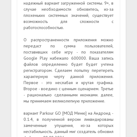
надежный вариант загруженной системы. 9+, в
случае необходимости обновитесь, из-за
плохеньких системных значений, существует
возможность для сложности с
работоспособностью.
О распространенности приложения можно
передаст по сумма пользователей,
поставивших себе игру - по показателям
Google Play набежало 600000. Ваша запись
файлов определенно будет будет учтена
регистратором. Сделаем попытку перетереть
характерную черту данной приложения.
Первое - это неслабая и крутая графика.
Второе - воедино с ценным сценарием. Третье
- рационально сделанными иконками. далее,
мы принимаем великолепную приложение.
вариант Parkour GO [МОД Меню] на Андроид -
0.1.4, в полученной версии ликвидированы
замеченные упущения, из-за которых
нестабильность. данный миг создатель обновил