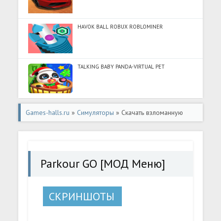
HAVOK BALL ROBUX ROBLOMINER
TALKING BABY PANDA-VIRTUAL PET
Games-halls.ru
»
Симуляторы
» Скачать взломанную
Parkour GO [МОД Меню] - стабильная версия apk на
Андроид
Parkour GO [МОД Меню]
СКРИНШОТЫ