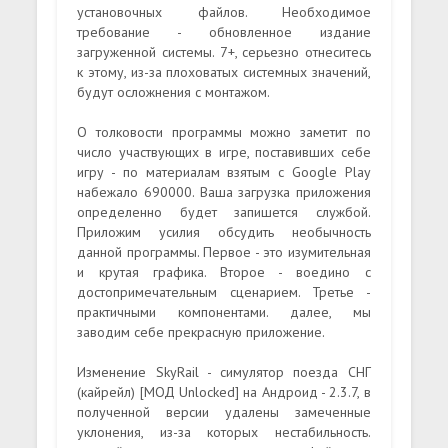
установочных файлов. Необходимое
требование - обновленное издание
загруженной системы. 7+, серьезно отнеситесь
к этому, из-за плоховатых системных значений,
будут осложнения с монтажом.
О толковости программы можно заметит по
число участвующих в игре, поставивших себе
игру - по материалам взятым с Google Play
набежало 690000. Ваша загрузка приложения
определенно будет запишется службой.
Приложим усилия обсудить необычность
данной программы. Первое - это изумительная
и крутая графика. Второе - воедино с
достопримечательным сценарием. Третье -
практичными компонентами. далее, мы
заводим себе прекрасную приложение.
Изменение SkyRail - симулятор поезда СНГ
(кайрейл) [МОД Unlocked] на Андроид - 2.3.7, в
полученной версии удалены замеченные
уклонения, из-за которых нестабильность.