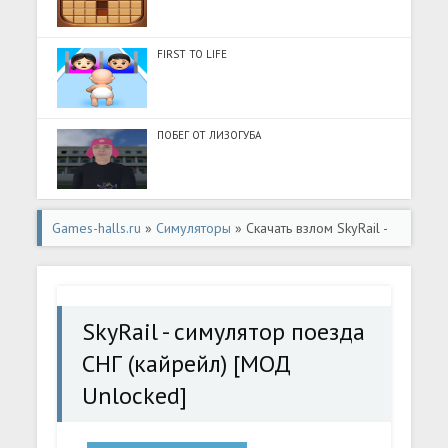
FIRST TO LIFE
ПОБЕГ ОТ ЛИЗОГУБА
Games-halls.ru
»
Симуляторы
» Скачать взлом SkyRail -
симулятор поезда СНГ (кайрейл) [МОД Unlocked] -
полная версия apk на Андроид
SkyRail - симулятор поезда
СНГ (кайрейл) [МОД
Unlocked]