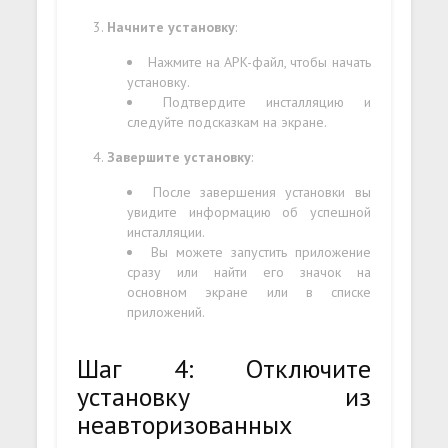
Начните установку
:
Нажмите на APK-файл, чтобы начать
установку.
Подтвердите инсталляцию и
следуйте подсказкам на экране.
Завершите установку
:
После завершения установки вы
увидите информацию об успешной
инсталляции.
Вы можете запустить приложение
сразу или найти его значок на
основном экране или в списке
приложений.
Шаг 4: Отключите
установку из
неавторизованных