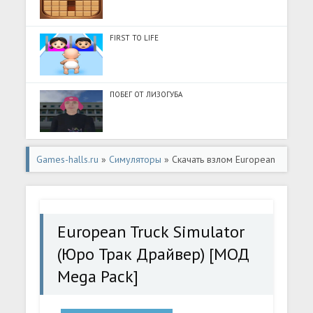
FIRST TO LIFE
ПОБЕГ ОТ ЛИЗОГУБА
Games-halls.ru
»
Симуляторы
» Скачать взлом European
Truck Simulator (Юро Трак Драйвер) [МОД Mega Pack] -
последняя версия apk на Андроид
European Truck Simulator
(Юро Трак Драйвер) [МОД
Mega Pack]