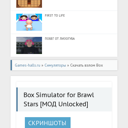
FIRST TO LIFE
ПОБЕГ ОТ ЛИЗОГУБА
Games-halls.ru
»
Симуляторы
» Скачать взлом Box
Simulator for Brawl Stars [МОД Unlocked] - стабильная
версия apk на Андроид
Box Simulator for Brawl
Stars [МОД Unlocked]
СКРИНШОТЫ