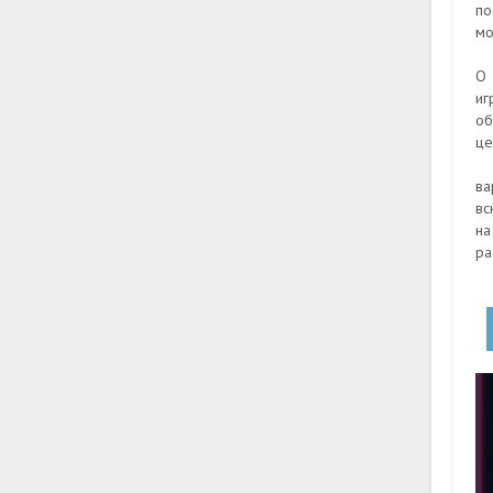
по
мо
О 
иг
об
це
ва
вс
на
ра