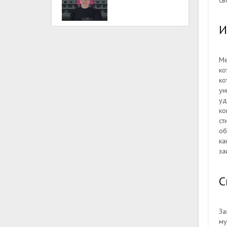
св
И
Ме
ко
ко
ун
уд
ко
ст
об
к
за
С
За
му