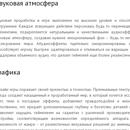
вуковая атмосфера
уковая проработка в игре выполнено на высоком уровне и спосо
гружение. Каждое атакующее действие персонажа, будь то перемеще
ементами, подкрепляется натуральными и качественными аудиоэф
ровую атмосферу, создавая нужное эмоциональный фон – будь то ин
следования мира. ААудиоэффекты тщательно синхронизированы 
особствует игроку быстрее адаптироваться и откликаться на вариации
ддержка объемного аудио, что делает геймплей ещё более реалистич
рафика
зайн игры поражает своей прелестью и точностью. Премиальные текс
еда создают насыщенный и проработанный мир, в который хочется иссл
ет, тени и погодные эффекты, добавляют правдоподобия и жиз
тественно, что придаёт дополнительную глубину и богатство детале
зволяет ощущать геймплеем на гаджетах с различной производител
стройки, соответствующие возможностям определённого аппарата
висимости от жанра – от реалистичных визуальных решений до анимац