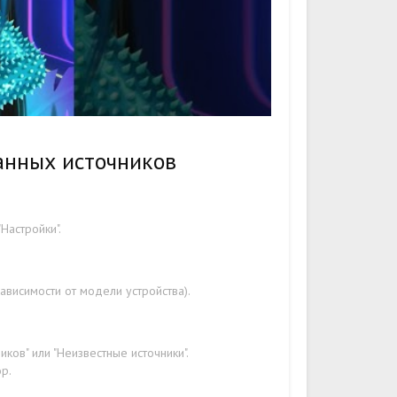
анных источников
Настройки".
ависимости от модели устройства).
ков" или "Неизвестные источники".
р.