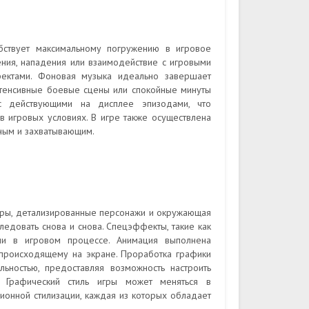
бствует максимальному погружению в игровое
ния, нападения или взаимодействие с игровыми
фектами. Фоновая музыка идеально завершает
тенсивные боевые сцены или спокойные минуты
с действующими на дисплее эпизодами, что
 в игровых условиях. В игре также осуществлена
ным и захватывающим.
туры, детализированные персонажи и окружающая
едовать снова и снова. Спецэффекты, такие как
ни в игровом процессе. Анимация выполнена
й происходящему на экране. Проработка графики
ьностью, предоставляя возможность настроить
. Графический стиль игры может меняться в
ионной стилизации, каждая из которых обладает