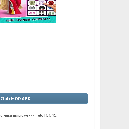
n Club MOD APK
ботчика приложений TutoTOONS.