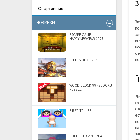
З
Спортивные
Зв
НОВИНКИ
по
эл
ESCAPE GAME
HAPPYNEWYEAR 2023
иг
ис
сп
по
SPELLS OF GENESIS
Г
WOOD BLOCK 99 - SUDOKU
PUZZLE
Ди
ср
св
FIRST TO LIFE
ес
по
на
за
ПОБЕГ ОТ ЛИЗОГУБА