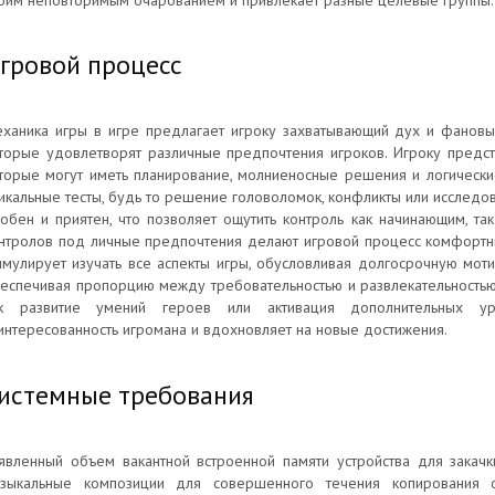
оим неповторимым очарованием и привлекает разные целевые группы.
гровой процесс
ханика игры в игре предлагает игроку захватывающий дух и фановы
торые удовлетворят различные предпочтения игроков. Игроку предст
торые могут иметь планирование, молниеносные решения и логически
икальные тесты, будь то решение головоломок, конфликты или исслед
обен и приятен, что позволяет ощутить контроль как начинающим, та
нтролов под личные предпочтения делают игровой процесс комфортн
имулирует изучать все аспекты игры, обусловливая долгосрочную моти
еспечивая пропорцию между требовательностью и развлекательностью. 
ак развитие умений героев или активация дополнительных у
интересованность игромана и вдохновляет на новые достижения.
истемные требования
явленный объем вакантной встроенной памяти устройства для закач
зыкальные композиции для совершенного течения копирования 