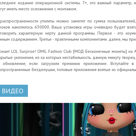
следнее издание операционной системы. 7+, это важный параметр, и
гут иметь место осложнения с монтажом.
распространенности утилиты можно заметит по сумма пользователей
роков накопилось 630000. Ваша установка игры очевидно будет взят
говорить характерную черту данной программы. Первое - это изуми
нным содержанием. Третье - практичными компонентами. далее, мы п
риант LOL Surprise! OMG Fashion Club [МОД Бесконечные монеты] на А
крытые уклонения, из-за которых нестабильность. данную минуту творец 
 обновление, если загрузили прежнюю приложение. Вступайте в
спространенные безделушки, топовые приложения взятые из официальн
ВИДЕО