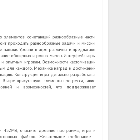
х элементов, сочетающий разнообразные части,
оит проходить разнообразные задачи и миссии,
е навыки. Уровни в игре различны и предлагают
ование обширных игровых миров. Интерфейс игры
к и опытным игрокам. Возможности кастомизации
ым для каждого. Механика наград и достижений
вацию. Конструкция игры детально разработана,
В игре присутствуют элементы прогресса, такие
ровней и возможностей, что поддерживает
ки 452MB, очистите древние программы, игры и
основных файлов. Желательное требование -