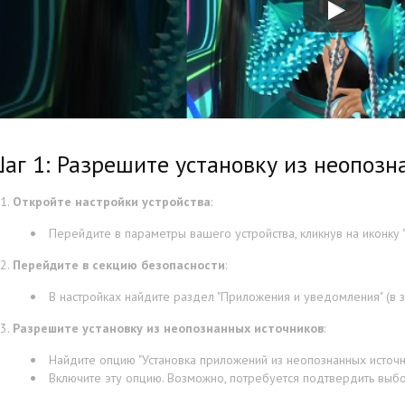
аг 1: Разрешите установку из неопозн
Откройте настройки устройства
:
Перейдите в параметры вашего устройства, кликнув на иконку "
Перейдите в секцию безопасности
:
В настройках найдите раздел "Приложения и уведомления" (в з
Разрешите установку из неопознанных источников
:
Найдите опцию "Установка приложений из неопознанных источни
Включите эту опцию. Возможно, потребуется подтвердить выбо