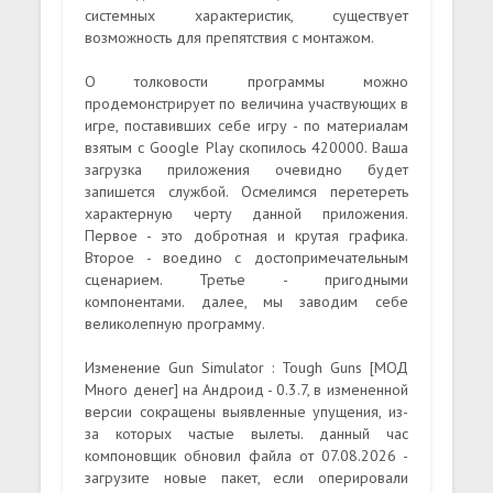
системных характеристик, существует
возможность для препятствия с монтажом.
О толковости программы можно
продемонстрирует по величина участвующих в
игре, поставивших себе игру - по материалам
взятым с Google Play скопилось 420000. Ваша
загрузка приложения очевидно будет
запишется службой. Осмелимся перетереть
характерную черту данной приложения.
Первое - это добротная и крутая графика.
Второе - воедино с достопримечательным
сценарием. Третье - пригодными
компонентами. далее, мы заводим себе
великолепную программу.
Изменение Gun Simulator : Tough Guns [МОД
Много денег] на Андроид - 0.3.7, в измененной
версии сокращены выявленные упущения, из-
за которых частые вылеты. данный час
компоновщик обновил файла от 07.08.2026 -
загрузите новые пакет, если оперировали