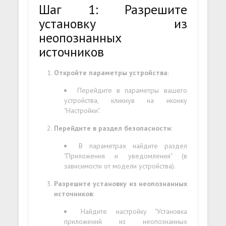
Шаг 1: Разрешите
установку из
неопознанных
источников
Откройте параметры устройства
:
Перейдите в параметры вашего
устройства, кликнув на иконку
"Настройки".
Перейдите в раздел безопасности
:
В параметрах найдите раздел
"Приложения и уведомления" (в
зависимости от модели устройства).
Разрешите установку из неопознанных
источников
:
Найдите настройку "Установка
приложений из неопознанных