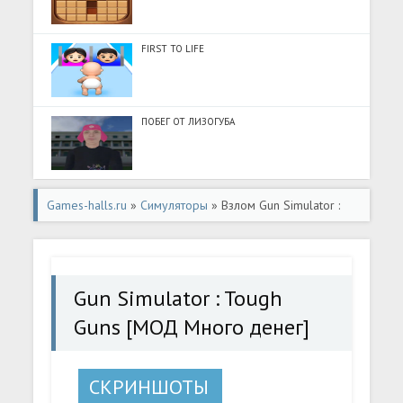
FIRST TO LIFE
ПОБЕГ ОТ ЛИЗОГУБА
Games-halls.ru
»
Симуляторы
» Взлом Gun Simulator :
Tough Guns [МОД Много денег] - полная версия apk на
Андроид
Gun Simulator : Tough
Guns [МОД Много денег]
СКРИНШОТЫ