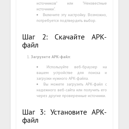
источников" или "Неизвестные
источники".
Включите эту настройку. Возможно,
потребуется подтвердить выбор.
Шаг 2: Скачайте APK-
файл
Загрузите APK-файл
:
Используйте веб-браузер на
вашем устройстве для поиска и
загрузки нужного APK-файла.
Вы можете загрузить APK-файл с
надежного веб-сайта или получить его
через другие проверенные источники.
Шаг 3: Установите APK-
файл