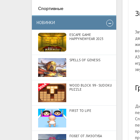
Спортивные
З
НОВИНКИ
Зв
ESCAPE GAME
дв
HAPPYNEWYEAR 2023
жи
во
АЗ
SPELLS OF GENESIS
иг
зв
Г
WOOD BLOCK 99 - SUDOKU
PUZZLE
Ди
FIRST TO LIFE
пе
Сп
пе
пр
ПОБЕГ ОТ ЛИЗОГУБА
пр