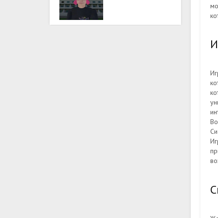
мо
ко
И
Иг
ко
ко
ун
ин
Во
Си
Иг
пр
во
С