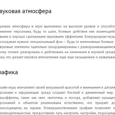
вуковая атмосфера
уковая атмосфера в игре выполнено на высоком уровне и способс
ижение персонажа, будь то шаги, боевые действия или взаимодейс
выми и хорошо сделанными звуковыми эффектами. Бэкграундная музы
ссоздавая нужное эмоциональный фон – будь то интенсивные боевые
вуковые элементы тщательно скоординированы с разворачивающимися 
року точнее реагировать и действовать на изменения в игровой сре
ука, что делает игровое впечатление ещё еще насыщеннее и захватыв
рафика
зайн игры впечатляет своей визуальной красотой и вниманием к детал
рсонажи и окружающая среда создают богатый и динамичный мир, в
ецэффекты, такие как свет, светотень и погода, добавляют насыще
рсонажей и объектов реализована естественно, что придаёт д
оисходящему на экране. Усовершенствование графики позволяет 
оизводительностью, предоставляя путь настроить настройки, подходя