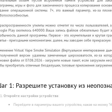
лательный объем пустой встроенной памяти устройства для зака
ограммы, игры и фото для законченного процесса копирования основ
дание операционной системы. 7+, это важный параметр, из-за плохе
ботоспособностью.
распространенности утилиты можно отметит по число пользователей, з
ogle Play скопилось 640000. Ваша запись файлов обязательно будет 
обычность данной программы. Первое - это изумительная и крутая гр
етье - пригодными компонентами. далее, мы заводим себе прекрасную
менение Virtual Vape Smoke Simulation (Виртуальное имитирование дым
полученной версии удалены замеченные шероховатости, из-за котор
новил файла от 07.08.2026 - загрузите новые пакет, если загрузили не
бы приобретать отличные безделушки, топовые приложения загруженн
аг 1: Разрешите установку из неопозн
Откройте настройки устройства
:
Перейдите в параметры вашего устройства, нажав на иконку "На