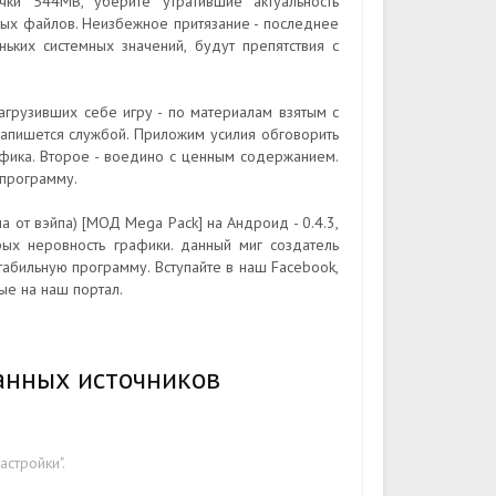
чки 544MB, уберите утратившие актуальность
ных файлов. Неизбежное притязание - последнее
ньких системных значений, будут препятствия с
агрузивших себе игру - по материалам взятым с
запишется службой. Приложим усилия обговорить
афика. Второе - воедино с ценным содержанием.
 программу.
а от вэйпа) [МОД Mega Pack] на Андроид - 0.4.3,
ых неровность графики. данный миг создатель
стабильную программу. Вступайте в наш Facebook,
ые на наш портал.
анных источников
стройки".