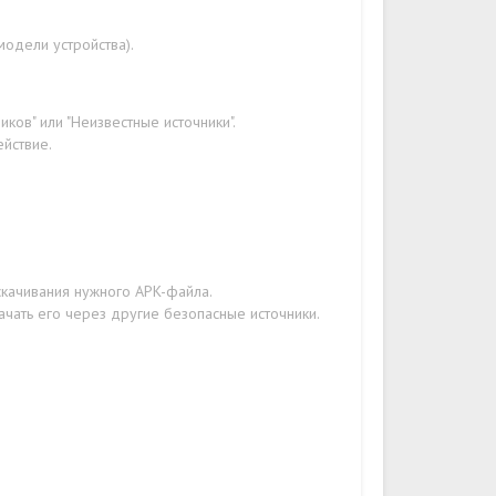
модели устройства).
ков" или "Неизвестные источники".
ействие.
скачивания нужного APK-файла.
ачать его через другие безопасные источники.