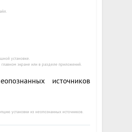
айл.
шной установке.
а главном экране или в разделе приложений.
еопознанных источников
пцию установки из неопознанных источников.