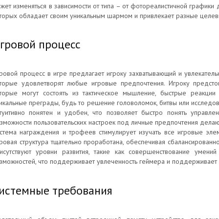
жет изменяться в зависимости от типа – от фотореалистичной графики 
торых обладает своим уникальным шармом и привлекает разные целев
гровой процесс
ровой процесс в игре предлагает игроку захватывающий и увлекател
торые удовлетворят любые игровые предпочтения. Игроку предсто
торые могут состоять из тактическое мышление, быстрые реакции
икальные преграды, будь то решение головоломок, битвы или исслед
туитивно понятен и удобен, что позволяет быстро понять управлен
зможности пользовательских настроек под личные предпочтения дела
стема награждения и трофеев стимулирует изучать все игровые эле
ровая структура тщательно проработана, обеспечивая сбалансированно
исутствуют уровни развития, такие как совершенствование умени
зможностей, что поддерживает увлеченность геймера и поддерживает 
истемные требования