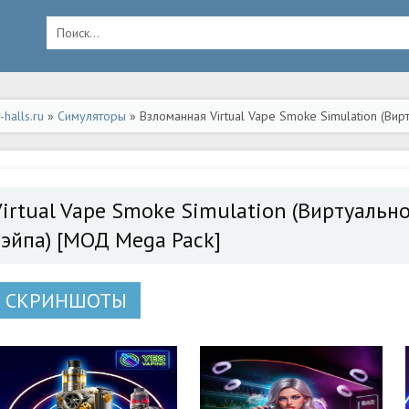
halls.ru
»
Симуляторы
» Взломанная Virtual Vape Smoke Simulation (В
- полная версия apk на Андроид
Virtual Vape Smoke Simulation (Виртуаль
вэйпа) [МОД Mega Pack]
СКРИНШОТЫ