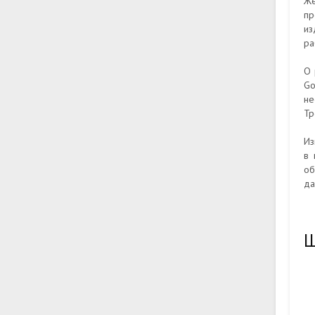
Же
пр
из
ра
О 
Go
не
Тр
Из
в 
об
да
Ш