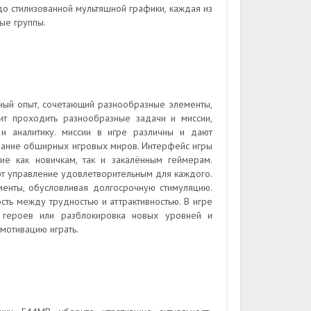
до стилизованной мультяшной графики, каждая из
ые группы.
ьный опыт, сочетающий разнообразные элементы,
ит проходить разнообразные задачи и миссии,
 и аналитику. миссии в игре различны и дают
ование обширных игровых миров. Интерфейс игры
ие как новичкам, так и закалённым геймерам.
ют управление удовлетворительным для каждого.
менты, обусловливая долгосрочную стимуляцию.
сть между трудностью и аттрактивностью. В игре
й героев или разблокировка новых уровней и
мотивацию играть.