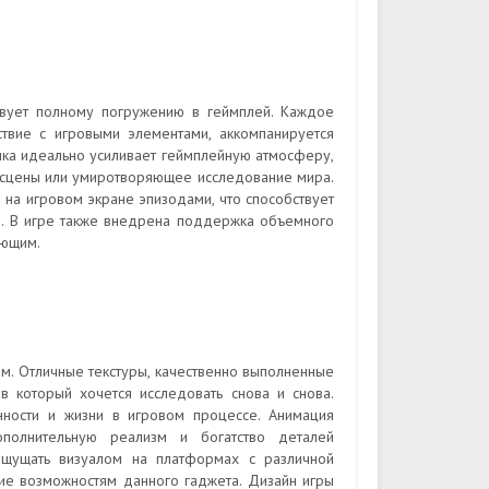
твует полному погружению в геймплей. Каждое
твие с игровыми элементами, аккомпанируется
ка идеально усиливает геймплейную атмосферу,
 сцены или умиротворяющее исследование мира.
на игровом экране эпизодами, что способствует
де. В игре также внедрена поддержка объемного
ающим.
ям. Отличные текстуры, качественно выполненные
 который хочется исследовать снова и снова.
нности и жизни в игровом процессе. Анимация
ополнительную реализм и богатство деталей
ощущать визуалом на платформах с различной
щие возможностям данного гаджета. Дизайн игры