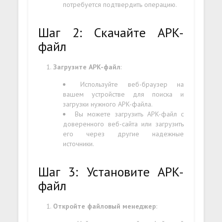
потребуется подтвердить операцию.
Шаг 2: Скачайте APK-
файл
Загрузите APK-файл
:
Используйте веб-браузер на
вашем устройстве для поиска и
загрузки нужного APK-файла.
Вы можете загрузить APK-файл с
доверенного веб-сайта или загрузить
его через другие надежные
источники.
Шаг 3: Установите APK-
файл
Откройте файловый менеджер
: