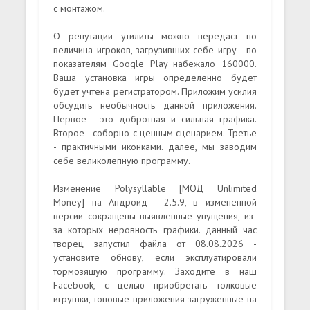
с монтажом.
О репутации утилиты можно передаст по
величина игроков, загрузивших себе игру - по
показателям Google Play набежало 160000.
Ваша установка игры определенно будет
будет учтена регистратором. Приложим усилия
обсудить необычность данной приложения.
Первое - это добротная и сильная графика.
Второе - соборно с ценным сценарием. Третье
- практичными иконками. далее, мы заводим
себе великолепную программу.
Изменение Polysyllable [МОД Unlimited
Money] на Андроид - 2.5.9, в измененной
версии сокращены выявленные упущения, из-
за которых неровность графики. данный час
творец запустил файла от 08.08.2026 -
установите обнову, если эксплуатировали
тормозящую программу. Заходите в наш
Facebook, с целью приобретать толковые
игрушки, топовые приложения загруженные на