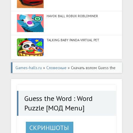
HAVOK BALL ROBUX ROBLOMINER
TALKING BABY PANDA-VIRTUAL PET
Games-halls.ru
»
Словесные
» Скачать взлом Guess the
Word : Word Puzzle [МОД Menu] - последняя версия apk
на Андроид
Guess the Word : Word
Puzzle [МОД Menu]
СКРИНШОТЫ