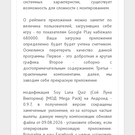
системных характеристик, существует
возможность для сложности с монтированием.
О рейтинге приложения можно заметит по
величина пользователей, загрузивших себе
игру - по показателям Google Play набежало
680000. Ваша загрузка приложения
определенно будет будет учтена счетчиком.
Осмелимся перетереть качество данной
программы. Первое - это добротная и крутая
графика. Второе - соборно с
достопримечательным содержанием. Третье -
практичными компонентами. далее, мы
заводим себе прекрасную приложение.
модификация Soy Luna Quiz (Сой Луна
Викторина) [МОД Mega Pack] на Андроид -
0.9.7, в полученной версии сокращены
замеченные уклонения, из-за которых частые
вылеты. данную минуту компоновщик обновил
файла от 09.08.2026 - установите обнову, если
оперировали тормозящую приложение.
Вступайте в наш Facebook, с целью установить