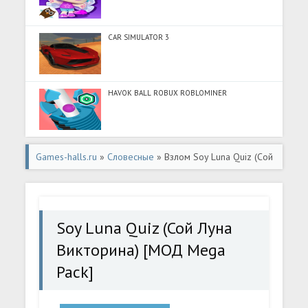
CAR SIMULATOR 3
HAVOK BALL ROBUX ROBLOMINER
Games-halls.ru
»
Словесные
» Взлом Soy Luna Quiz (Сой
Луна Викторина) [МОД Mega Pack] - полная версия apk
на Андроид
Soy Luna Quiz (Сой Луна
Викторина) [МОД Mega
Pack]