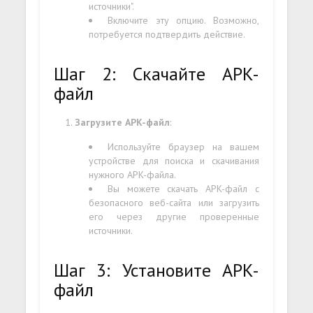
источники".
Включите эту опцию. Возможно,
потребуется подтвердить действие.
Шаг 2: Скачайте APK-
файл
Загрузите APK-файл
:
Используйте браузер на вашем
устройстве для поиска и скачивания
нужного APK-файла.
Вы можете скачать APK-файл с
безопасного веб-сайта или загрузить
его через другие проверенные
источники.
Шаг 3: Установите APK-
файл