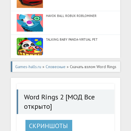
HAVOK BALL ROBUX ROBLOMINER
TALKING BABY PANDA-VIRTUAL PET
Games-halls.ru
»
Словесные
» Скачать взлом Word Rings
2 [МОД Все открыто] - полная версия apk на Андроид
Word Rings 2 [МОД Все
открыто]
СКРИНШОТЫ