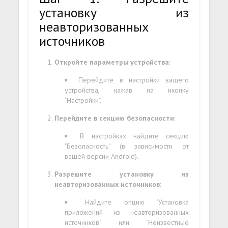
установку из
неавторизованных
источников
Откройте параметры устройства
:
Перейдите в настройки вашего
устройства, нажав на иконку
"Настройки".
Перейдите в секцию безопасности
:
В настройках найдите секцию
"Безопасность" (в зависимости от
вашей версии Android).
Разрешите установку из
неавторизованных источников
:
Найдите опцию "Установка
приложений из неавторизованных
источников" или "Неизвестные