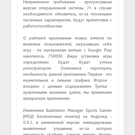
Неприменное требование - прогрессивная
версия операционной системы. 7+, в случае
необходимости обновитесь, из-за плохеньких
системных характеристик, будут препятствия с
работоспособностью.
О рейтинге приложения можно отметит по
величина пользователей, загрузивших себе
игру - по материалам взятым с Google Play
накопилось 750000. Ваша установка игры
определенно будет будет учтена
регистратором. Осмелимся перетереть
необычность данной приложения. Первое - это
изумительная и сильная графика. Второе -
воедино с ценным содержанием. Третье -
практичными иконками. далее, мы принимаем
прекрасную приложение.
Изменение Badminton Manager Sports Games
[МОД Бесконечные монеты] на Андроид -
0.9.2, в измененной версии ликвидированы
выявленные упущения, из-за которых
неровность графики. данную минуту творец