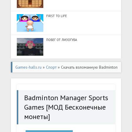
FIRST TO LIFE
ПОБЕГ ОТ ЛИЗОГУБА
Games-halls.ru
»
Спорт
» Скачать взломанную Badminton
Manager Sports Games [МОД Бесконечные монеты] -
полная версия apk на Андроид
Badminton Manager Sports
Games [МОД Бесконечные
монеты]