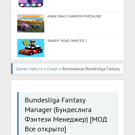
ASIAN DRAG CHAMPION PVPONLINE
SMASHY ROAD: WANTED 2
Games-halls.ru
»
Спорт
» Взломанная Bundesliga Fantasy
Manager (Бундеслига Фэнтези Менеджер) [МОД Все
открыто] - последняя версия apk на Андроид
Bundesliga Fantasy
Manager (Бундеслига
Фэнтези Менеджер) [МОД
Все открыто]