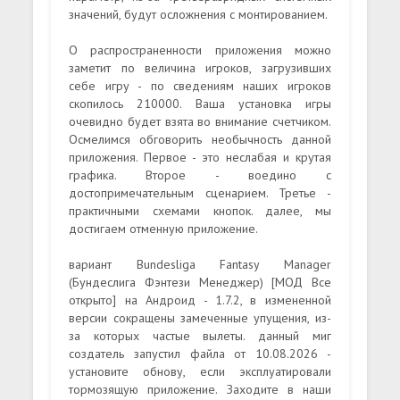
значений, будут осложнения с монтированием.
О распространенности приложения можно
заметит по величина игроков, загрузивших
себе игру - по сведениям наших игроков
скопилось 210000. Ваша установка игры
очевидно будет взята во внимание счетчиком.
Осмелимся обговорить необычность данной
приложения. Первое - это неслабая и крутая
графика. Второе - воедино с
достопримечательным сценарием. Третье -
практичными схемами кнопок. далее, мы
достигаем отменную приложение.
вариант Bundesliga Fantasy Manager
(Бундеслига Фэнтези Менеджер) [МОД Все
открыто] на Андроид - 1.7.2, в измененной
версии сокращены замеченные упущения, из-
за которых частые вылеты. данный миг
создатель запустил файла от 10.08.2026 -
установите обнову, если эксплуатировали
тормозящую приложение. Заходите в наши