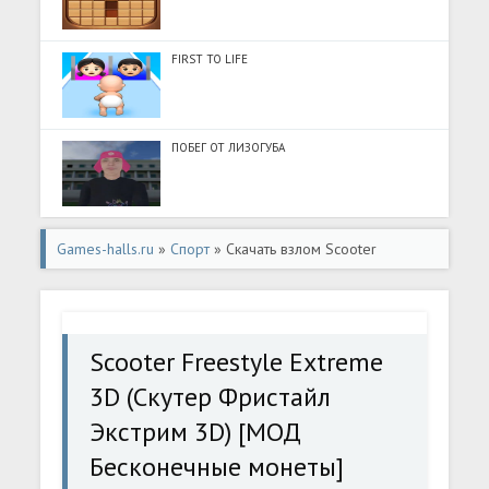
FIRST TO LIFE
ПОБЕГ ОТ ЛИЗОГУБА
Games-halls.ru
»
Спорт
» Скачать взлом Scooter
Freestyle Extreme 3D (Скутер Фристайл Экстрим 3D)
[МОД Бесконечные монеты] - стабильная версия apk на
Scooter Freestyle Extreme
Андроид
3D (Скутер Фристайл
Экстрим 3D) [МОД
Бесконечные монеты]