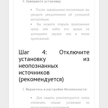
Завершите установку
:
После завершения инсталляции вы
увидите уведомление об успешной
инсталляции.
Вы можете открыть приложение
сразу или найти его ярлык на
домашнем экране или в меню
приложений.
Шаг 4: Отключите
установку из
неопознанных
источников
(рекомендуется)
Вернитесь в настройки безопасности
:
Для защиты рекомендуется снова
отключить опцию установки из
неопознанных источников.