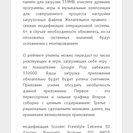
памяти для загрузки 339MB, очистите древние
программы, игры и музыкальные композиции
для совершенного процесса настройки
загрузочных файлов. Желательное правило -
свежая модификация операционной системы.
6+, в случае необходимости обновитесь, из-за
плоховатых системных значений, будут
осложнения с монтированием.
О рейтинге утилиты можно передаст по число
участвующих в игре, загрузивших себе игру -
по показателям Google Play набежало
330000. Ваша загрузка приложения
обязательно будет будет учтена счетчиком.
Приложим усилия обсудить необычность
данной приложения. Первое - это
первосортная и сильная графика. Второе -
соборно с ценным содержанием. Третье -
рационально сделанными иконками. далее, мы
принимаем великолепную приложение.
модификация Scooter Freestyle Extreme 3D
(Скутер Фристайл Экстрим 3D) [МОД