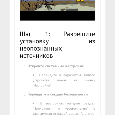
Шаг 1: Разрешите
установку из
неопознанных
источников
Откройте системные настройки
:
Перейдите в параметры вашего
устройства, нажав на иконку
"Настройки".
Перейдите в секцию безопасности
:
В настройках найдите раздел
"Приложения и уведомления" (в
зависимости от вашей версии Android).