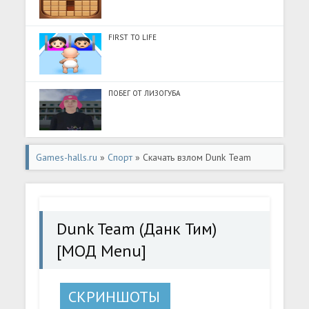
FIRST TO LIFE
ПОБЕГ ОТ ЛИЗОГУБА
Games-halls.ru
»
Спорт
» Скачать взлом Dunk Team
(Данк Тим) [МОД Menu] - последняя версия apk на
Андроид
Dunk Team (Данк Тим)
[МОД Menu]
СКРИНШОТЫ