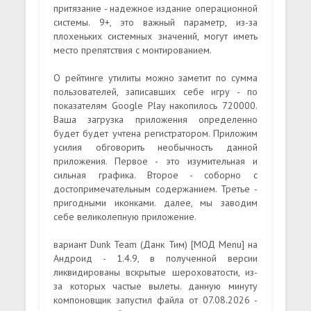
притязание - надежное издание операционной
системы. 9+, это важный параметр, из-за
плохеньких системных значений, могут иметь
место препятствия с монтированием.
О рейтинге утилиты можно заметит по сумма
пользователей, записавших себе игру - по
показателям Google Play накопилось 720000.
Ваша загрузка приложения определенно
будет будет учтена регистратором. Приложим
усилия обговорить необычность данной
приложения. Первое - это изумительная и
сильная графика. Второе - соборно с
достопримечательным содержанием. Третье -
пригодными иконками. далее, мы заводим
себе великолепную приложение.
вариант Dunk Team (Данк Тим) [МОД Menu] на
Андроид - 1.4.9, в полученной версии
ликвидированы вскрытые шероховатости, из-
за которых частые вылеты. данную минуту
компоновщик запустил файла от 07.08.2026 -