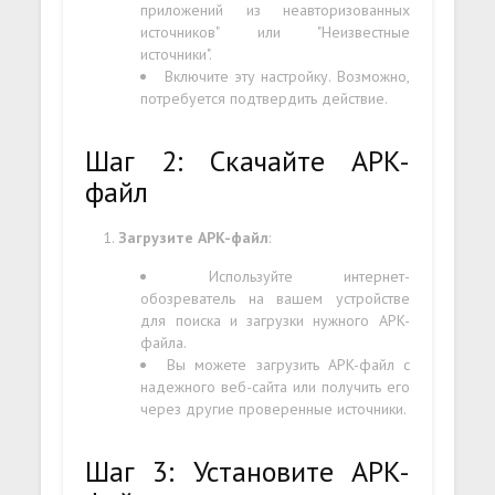
приложений из неавторизованных
источников" или "Неизвестные
источники".
Включите эту настройку. Возможно,
потребуется подтвердить действие.
Шаг 2: Скачайте APK-
файл
Загрузите APK-файл
:
Используйте интернет-
обозреватель на вашем устройстве
для поиска и загрузки нужного APK-
файла.
Вы можете загрузить APK-файл с
надежного веб-сайта или получить его
через другие проверенные источники.
Шаг 3: Установите APK-