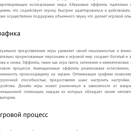
иротворяющее исследование мира. АЗвуковые эффекты тщательно 
циями, что содействует игроку быстрее адаптироваться и действовать
кже осуществлена поддержка объемного звука, что делает игровой оп
рафика
зуальное представление игры удивляет своей изысканностью и внима
ательно прорисованные персонажи и игровой мир создают богатый и э
ова и снова. Эффекты, такие как игра света, затенение и климатически
ровом процессе. Анимационные эффекты реализована естественно,
зненность происходящему на экране. Оптимизация графики позволяе
грузочной способностью, предоставляя шанс настроить настройки
тройства. Дизайн игры может различаться в зависимости от жан
имационной стилизации, каждая из которых обладает своим непов
диторию.
гровой процесс