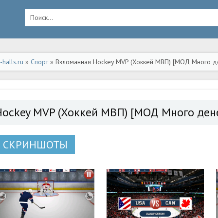
halls.ru
»
Спорт
» Взломанная Hockey MVP (Хоккей МВП) [МОД Много де
Hockey MVP (Хоккей МВП) [МОД Много ден
СКРИНШОТЫ