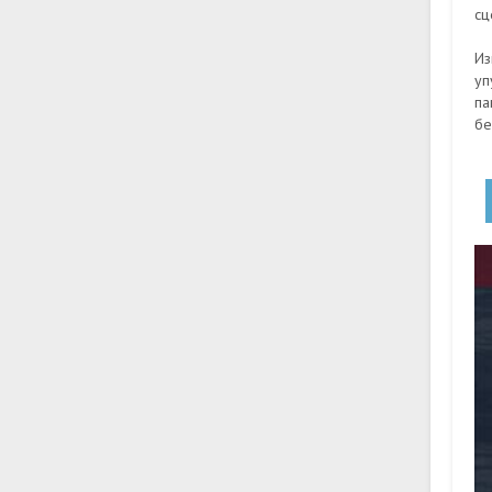
сц
Из
уп
па
бе