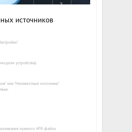
тных источников
астройки".
 модели устройства).
в" или "Неизвестные источники".
твие.
скачивания нужного APK-файла.