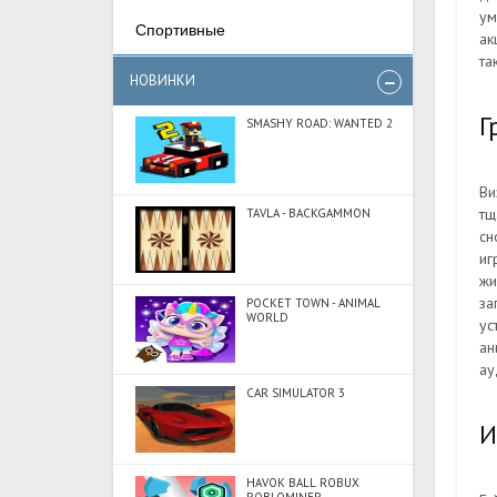
ум
Спортивные
ак
та
НОВИНКИ
Г
SMASHY ROAD: WANTED 2
Ви
тщ
TAVLA - BACKGAMMON
сн
иг
жи
за
POCKET TOWN - ANIMAL
WORLD
ус
ан
ау
CAR SIMULATOR 3
И
HAVOK BALL ROBUX