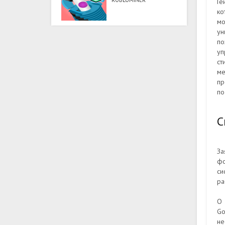
ROBLOMINER
Ге
ко
мо
ун
по
уп
ст
ме
пр
по
С
За
фо
си
ра
О 
Go
не