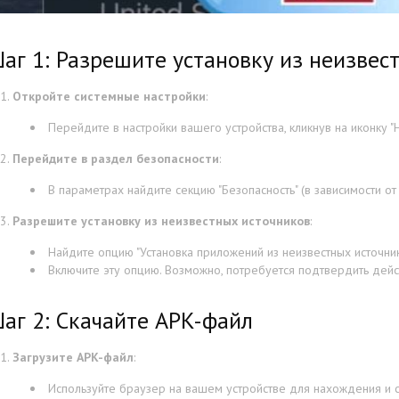
аг 1: Разрешите установку из неизвес
Откройте системные настройки
:
Перейдите в настройки вашего устройства, кликнув на иконку "Н
Перейдите в раздел безопасности
:
В параметрах найдите секцию "Безопасность" (в зависимости от
Разрешите установку из неизвестных источников
:
Найдите опцию "Установка приложений из неизвестных источнико
Включите эту опцию. Возможно, потребуется подтвердить дейс
аг 2: Скачайте APK-файл
Загрузите APK-файл
:
Используйте браузер на вашем устройстве для нахождения и 