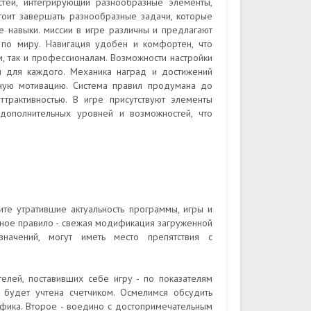
тей, интегрирующий разнообразные элементы,
тоит завершать разнообразные задачи, которые
е навыки. миссии в игре различны и предлагают
я по миру. Навигация удобен и комфортен, что
, так и профессионалам. Возможности настройки
 для каждого. Механика наград и достижений
чную мотивацию. Система правил продумана до
трактивностью. В игре присутствуют элементы
 дополнительных уровней и возможностей, что
ите утратившие актуальность программы, игры и
ьное правило - свежая модификация загруженной
значений, могут иметь место препятствия с
лей, поставивших себе игру - по показателям
 будет учтена счетчиком. Осмелимся обсудить
афика. Второе - воедино с достопримечательным