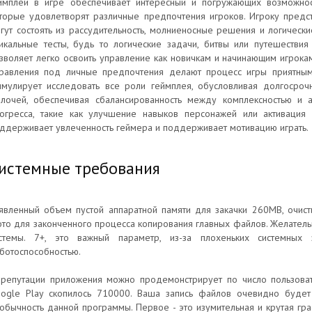
ймплей в игре обеспечивает интересный и погружающих возможнос
торые удовлетворят различные предпочтения игроков. Игроку предс
гут состоять из рассудительность, молниеносные решения и логически
икальные тесты, будь то логические задачи, битвы или путешестви
зволяет легко освоить управление как новичкам и начинающим игрокам
равления под личные предпочтения делают процесс игры приятным
имулирует исследовать все роли геймплея, обусловливая долгосро
лочей, обеспечивая сбалансированность между комплексностью и ат
огресса, такие как улучшение навыков персонажей или активация
ддерживает увлеченность геймера и поддерживает мотивацию играть.
истемные требования
явленный объем пустой аппаратной памяти для закачки 260MB, очист
то для законченного процесса копирования главных файлов. Желател
стемы. 7+, это важный параметр, из-за плохеньких системных 
ботоспособностью.
репутации приложения можно продемонстрирует по число пользовате
ogle Play скопилось 710000. Ваша запись файлов очевидно будет
обычность данной программы. Первое - это изумительная и крутая гр