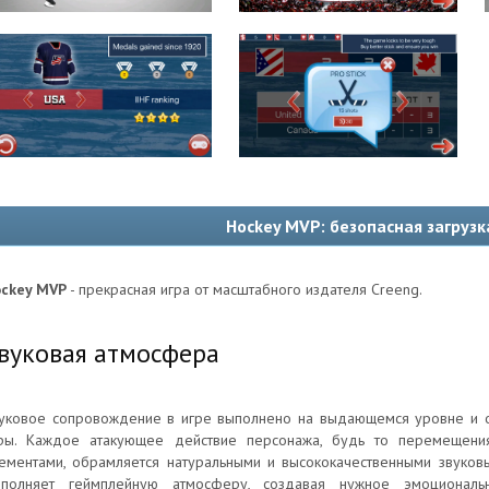
Hockey MVP: безопасная загруз
ckey MVP
- прекрасная игра от масштабного издателя Creeng.
вуковая атмосфера
уковое сопровождение в игре выполнено на выдающемся уровне и 
ры. Каждое атакующее действие персонажа, будь то перемещения
ементами, обрамляется натуральными и высококачественными звуков
ополняет геймплейную атмосферу, создавая нужное эмоциона