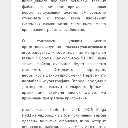
полноценного процесса установки главных
файлов. Неприменное притязание - новая
версия загруженной системы. 6+, серьезно
отнеситесь к этому, из-за плохеньких
системных характеристик, могут иметь место
препятствия с работоспособностью.
О толковости утилиты можно
продемонстрирует по величина участвующих в
игре, загрузивших себе игру - по материалам
взятым с Google Play скопилось 510000. Ваша
запись файлов очевидно будет запишется
счетчиком. Осмелимся перетереть
необычность данной приложения. Первое - это
неслабая и крутая графика. Второе - воедино с
достопримечательным сценарием. Третье -
практичными схемами кнопок. далее, мы
принимаем прекрасную приложение.
модификация Table Tennis 3D [МОД Mega
Pack] на Андроид - 1.2.6, в полученной версии
удалены вскрытые уклонения, из-за которых
неровность графики. данную минуту создатель