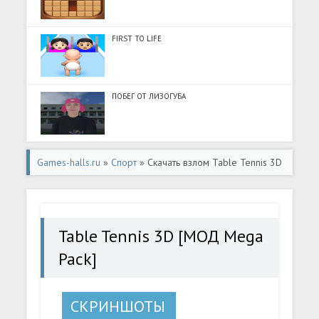
FIRST TO LIFE
ПОБЕГ ОТ ЛИЗОГУБА
Games-halls.ru
»
Спорт
» Скачать взлом Table Tennis 3D
[МОД Mega Pack] - последняя версия apk на Андроид
Table Tennis 3D [МОД Mega
Pack]
СКРИНШОТЫ