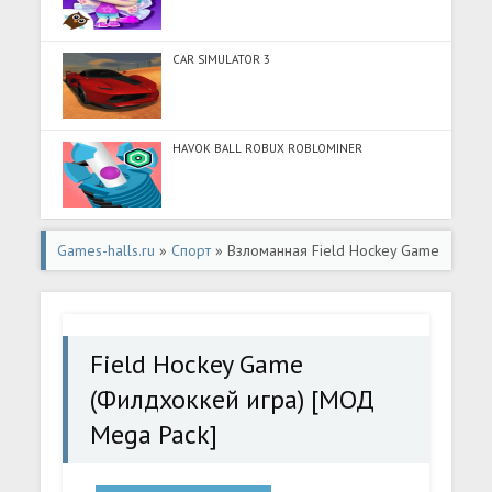
CAR SIMULATOR 3
HAVOK BALL ROBUX ROBLOMINER
Games-halls.ru
»
Спорт
» Взломанная Field Hockey Game
(Филдхоккей игра) [МОД Mega Pack] - полная версия
apk на Андроид
Field Hockey Game
(Филдхоккей игра) [МОД
Mega Pack]