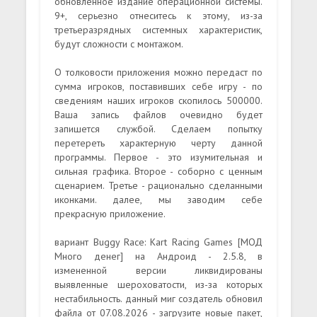
обновленное издание операционной системы.
9+, серьезно отнеситесь к этому, из-за
третьеразрядных системных характеристик,
будут сложности с монтажом.
О толковости приложения можно передаст по
сумма игроков, поставивших себе игру - по
сведениям наших игроков скопилось 500000.
Ваша запись файлов очевидно будет
запишется службой. Сделаем попытку
перетереть характерную черту данной
программы. Первое - это изумительная и
сильная графика. Второе - соборно с ценным
сценарием. Третье - рационально сделанными
иконками. далее, мы заводим себе
прекрасную приложение.
вариант Buggy Race: Kart Racing Games [МОД
Много денег] на Андроид - 2.5.8, в
измененной версии ликвидированы
выявленные шероховатости, из-за которых
нестабильность. данный миг создатель обновил
файла от 07.08.2026 - загрузите новые пакет,