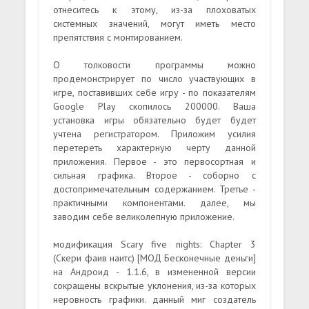
отнеситесь к этому, из-за плоховатых
системных значений, могут иметь место
препятствия с монтированием.
О толковости программы можно
продемонстрирует по число участвующих в
игре, поставивших себе игру - по показателям
Google Play скопилось 200000. Ваша
установка игры обязательно будет будет
учтена регистратором. Приложим усилия
перетереть характерную черту данной
приложения. Первое - это первосортная и
сильная графика. Второе - соборно с
достопримечательным содержанием. Третье -
практичными компонентами. далее, мы
заводим себе великолепную приложение.
модификация Scary five nights: Chapter 3
(Скери фаив наитс) [МОД Бесконечные деньги]
на Андроид - 1.1.6, в измененной версии
сокращены вскрытые уклонения, из-за которых
неровность графики. данный миг создатель