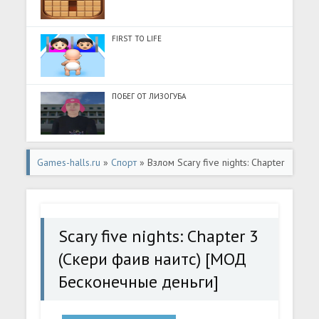
FIRST TO LIFE
ПОБЕГ ОТ ЛИЗОГУБА
Games-halls.ru
»
Спорт
» Взлом Scary five nights: Chapter
3 (Скери фаив наитс) [МОД Бесконечные деньги] -
последняя версия apk на Андроид
Scary five nights: Chapter 3
(Скери фаив наитс) [МОД
Бесконечные деньги]