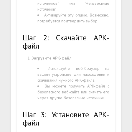
источников" или "Неизвестные
источники".
Активируйте эту опцию. Возможно,
потребуется подтвердить выбор.
Шаг 2: Скачайте APK-
файл
Загрузите APK-файл
:
Используйте веб-браузер на
вашем устройстве для нахождения и
скачивания нужного APK-файла.
Вы можете получить APK-файл с
безопасного веб-сайта или скачать его
через другие безопасные источники.
Шаг 3: Установите APK-
файл