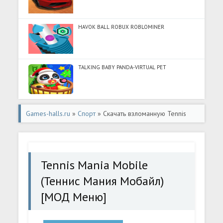
HAVOK BALL ROBUX ROBLOMINER
TALKING BABY PANDA-VIRTUAL PET
Games-halls.ru
»
Спорт
» Скачать взломанную Tennis
Mania Mobile (Теннис Мания Мобайл) [МОД Меню] -
последняя версия apk на Андроид
Tennis Mania Mobile
(Теннис Мания Мобайл)
[МОД Меню]