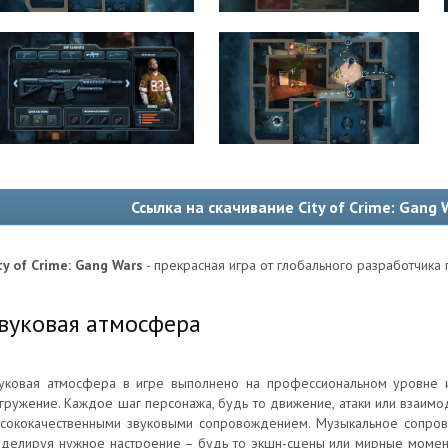
Ссылка на скачивание City of Crime: Gang 
ty of Crime: Gang Wars
- прекрасная игра от глобального разработчика 
вуковая атмосфера
уковая атмосфера в игре выполнено на профессиональном уровне 
гружение. Каждое шаг персонажа, будь то движение, атаки или взаимо
сококачественными звуковыми сопровождением. Музыкальное сопро
делируя нужное настроение – будь то экшн-сцены или мирные момент