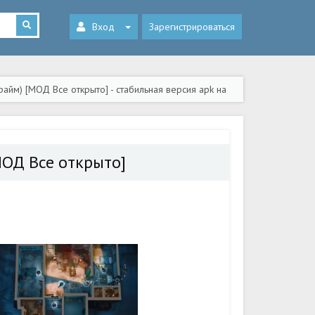
Вход
Зарегистрироваться
Крайм) [МОД Все открыто] - стабильная версия apk на
[МОД Все открыто]