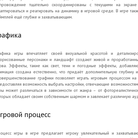
провождение тщательно скоординированы с текущими на экране 
аптироваться и реагировать на динамику в игровой среде. В игре так
ймплей ещё глубже и захватывающим.
рафика
афика игры впечатляет своей визуальной красотой и детализиро
орисованные персонажи и ландшафт создают живой и проработанный
ова. Эффекты, такие как свет, тени и погодные эффекты, добавля
имация создана естественно, что придаёт дополнительную глубину 
овершенствование графики позволяет играть игровым процессом на 
едоставляя возможность выбрать настройки, отвечающие возможностя
ры может различаться в зависимости от жанра – от фотореалистично
торых обладает своим собственным шармом и завлекает различную ау
гровой процесс
оцесс игры в игре предлагает игроку увлекательный и захватыв