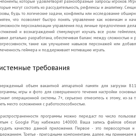
мпоненты, которые удовлетворят разнообразные запросы игроков. Игр
торые могут состоять из рассудительность, рефлексы и аналитику. Сек
зовы, будь то логические задачи, конфликты или исследование обшир
иятен, что позволяет быстро понять управление как новичкам и на
зможности персонализации управления под личные предпочтения дела
стижений и вознаграждений стимулирует изучать все роли геймплея
авил детально разработана, обеспечивая баланс между сложностью и р
огрессивности, такие как улучшение навыков персонажей или добав
леченность геймера и поддерживает мотивацию играть.
истемные требования
вержденный объем вакантной аппаратной памяти для загрузки 811
ограммы, игры и фото для совершенного течения настройки основны
риант операционной системы. 7+, серьезно отнеситесь к этому, из-за 
еть место осложнения с работоспособностью.
распространенности программы можно передаст по число пользоват
ятым с Google Play набежало 140000. Ваша запись файлов обязат
судить качество данной приложения. Первое - это первосортная и
держанием. Третье - пригодными компонентами. далее, мы принимаем 