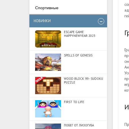
со
Спортивные
ад
ге
НОВИНКИ
Г
ESCAPE GAME
HAPPYNEWYEAR 2023
Гр
пр
SPELLS OF GENESIS
сн
Ан
Ус
пр
WOOD BLOCK 99 - SUDOKU
PUZZLE
иг
ко
FIRST TO LIFE
И
Пр
ПОБЕГ ОТ ЛИЗОГУБА