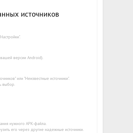
анных источников
Настройки".
 вашей версии Android).
чников" или "Неизвестные источники".
ь выбор.
вания нужного APK-файла.
рузить его через другие надежные источники.