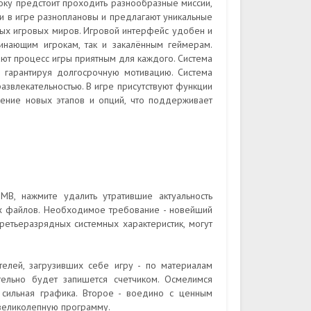
оку предстоит проходить разнообразные миссии,
ции в игре разноплановы и предлагают уникальные
ных игровых миров. Игровой интерфейс удобен и
чинающим игрокам, так и закалённым геймерам.
ют процесс игры приятным для каждого. Система
, гарантируя долгосрочную мотивацию. Система
азвлекательностью. В игре присутствуют функции
ление новых этапов и опций, что поддерживает
MB, нажмите удалить утратившие актуальность
х файлов. Необходимое требование - новейший
третьеразрядных системных характеристик, могут
елей, загрузивших себе игру - по материалам
ельно будет запишется счетчиком. Осмелимся
 сильная графика. Второе - воедино с ценным
великолепную программу.