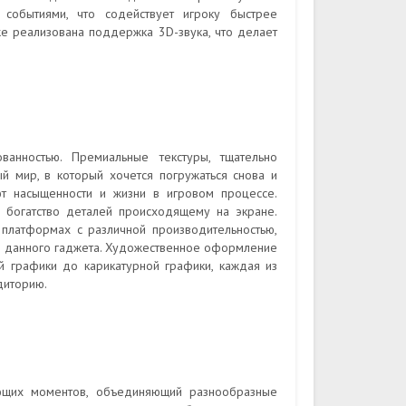
событиями, что содействует игроку быстрее
же реализована поддержка 3D-звука, что делает
ванностью. Премиальные текстуры, тщательно
 мир, в который хочется погружаться снова и
ют насыщенности и жизни в игровом процессе.
и богатство деталей происходящему на экране.
платформах с различной производительностью,
м данного гаджета. Художественное оформление
й графики до карикатурной графики, каждая из
диторию.
ающих моментов, объединяющий разнообразные