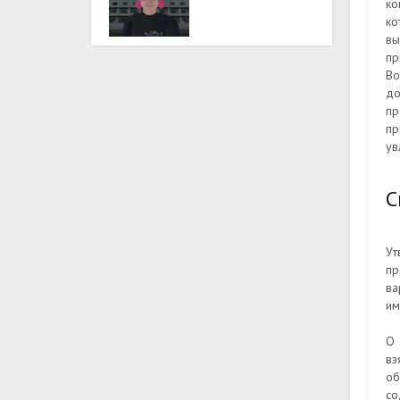
ко
ко
вы
пр
Во
до
пр
пр
ув
С
Ут
пр
ва
им
О 
вз
об
со