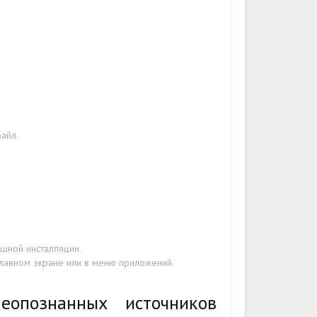
файл.
шной инсталляции.
главном экране или в меню приложений.
еопознанных источников