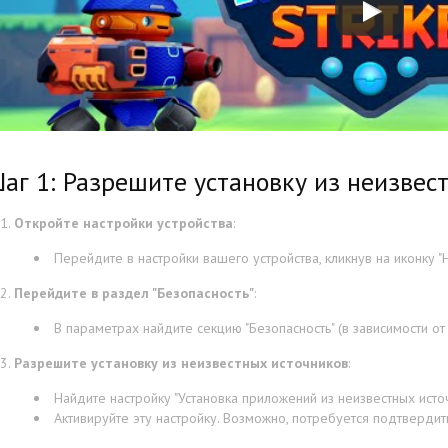
аг 1: Разрешите установку из неизвес
Откройте настройки устройства
:
Перейдите в настройки вашего устройства, кликнув на иконку "Н
Перейдите в раздел "Безопасность"
:
В параметрах найдите секцию "Безопасность" (в зависимости от
Разрешите установку из неизвестных источников
:
Найдите настройку "Установка приложений из неизвестных источ
Активируйте эту настройку. Возможно, потребуется подтвердит