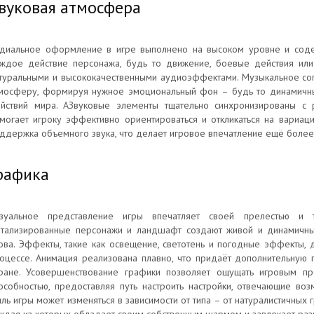
вуковая атмосфера
диальное оформление в игре выполнено на высоком уровне и соде
ждое действие персонажа, будь то движение, боевые действия или 
туральными и высококачественными аудиоэффектами. Музыкальное с
мосферу, формируя нужное эмоциональный фон – будь то динамичн
йствий мира. АЗвуковые элементы тщательно синхронизированы с 
могает игроку эффективно ориентироваться и откликаться на вариац
ддержка объемного звука, что делает игровое впечатление ещё более
рафика
зуальное представление игры впечатляет своей прелестью и т
тализированные персонажи и ландшафт создают живой и динамичный
ова. Эффекты, такие как освещение, светотень и погодные эффекты,
оцессе. Анимация реализована плавно, что придаёт дополнительную 
ране. Усовершенствование графики позволяет ощущать игровым пр
особностью, предоставляя путь настроить настройки, отвечающие воз
иль игры может изменяться в зависимости от типа – от натуралистичны