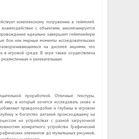
йствует комплексному погружению в геймплей.
взаимодействие с объектами, аккомпанируется
опровождение идеально завершает геймплейную
ые бои или мирные моменты исследовательских
разворачивающимися на дисплее акциями, что
ии в игровой среде. В игре также осуществлена
 реалистичным и увлекательным.
щательной проработкой. Отличные текстуры,
 мир, в который хочется исследовать снова и
 добавляют правдоподобия и глубины в игровом
глубину и богатство деталей происходящему на
оцессом на устройствах с разной загрузочной
можностям конкретного устройства. Графический
х графических элементов до мультяшных рисунков,