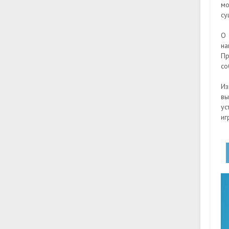
мо
су
О 
на
Пр
со
Из
вы
ус
иг