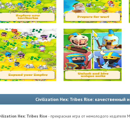
Civilization Hex: Tribes Rise: качественный
vilization Hex: Tribes Rise
- прекрасная игра от немолодого издателя M