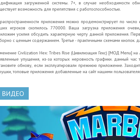
дификация загруженной системы. 7+, в случае необходимости обно
ществует возможность для препятствия с работоспособностью.
распространенности приложения можно продемонстрирует по число и
ших игроков скопилось 770000. Ваша загрузка приложения очеви
иложим усилия обсудить характерную черту данной приложения. Перво
борно с ценным содержанием. Третье - практичными схемами кнопок. 
менение Civilization Hex: Tribes Rise (Цивилизация Гекс) [МОД Menu] н
явленные упущения, из-за которых неровность графики. данный час 
тановите обнову, если эксплуатировали прежнюю приложение. Заходит
рушки, топовые приложения добавленные на сайт нашими пользователя
ВИДЕО