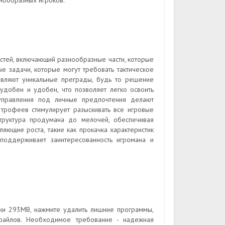
нообразных игроков.
стей, включающий разнообразные части, которые
е задачи, которые могут требовать тактическое
авляют уникальные преграды, будь то решение
 удобен и удобен, что позволяет легко освоить
 управления под личные предпочтения делают
трофеев стимулирует разыскивать все игровые
структура продумана до мелочей, обеспечивая
ляющие роста, такие как прокачка характеристик
поддерживает заинтересованность игромана и
вки 293MB, нажмите удалить лишние программы,
файлов. Необходимое требование - надежная