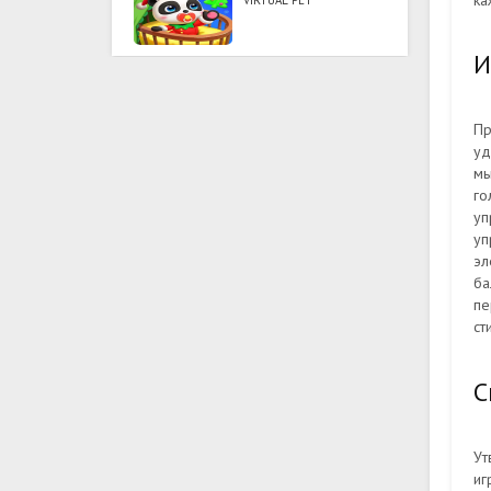
ка
VIRTUAL PET
И
Пр
уд
мы
го
уп
уп
эл
ба
пе
ст
С
Ут
иг