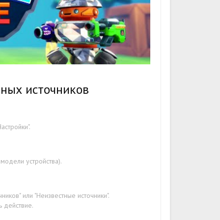
тных источников
астройки".
 модели устройства).
ников" или "Неизвестные источники".
ь действие.