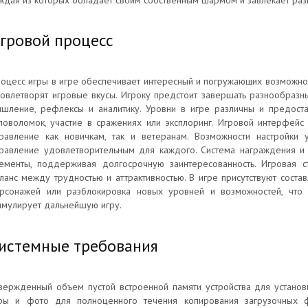
ждая из которых обладает своим собственным шармом и завлекает раз
гровой процесс
оцесс игры в игре обеспечивает интересный и погружающих возможно
овлетворят игровые вкусы. Игроку предстоит завершать разнообразны
шление, рефлексы и аналитику. Уровни в игре различны и предост
ловоломок, участие в сражениях или эксплоринг. Игровой интерфейс
равление как новичкам, так и ветеранам. Возможности настройки
равление удовлетворительным для каждого. Система награждения и 
ементы, поддерживая долгосрочную заинтересованность. Игровая 
ланс между трудностью и аттрактивностью. В игре присутствуют состав
рсонажей или разблокировка новых уровней и возможностей, что 
имулирует дальнейшую игру.
истемные требования
вержденный объем пустой встроенной памяти устройства для устано
ры и фото для полноценного течения копирования загрузочных 