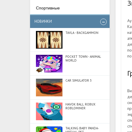
З
Спортивные
Ау
НОВИНКИ
Ка
на
TAVLA - BACKGAMMON
ат
де
по
по
POCKET TOWN - ANIMAL
WORLD
Г
CAR SIMULATOR 3
Ви
де
сн
HAVOK BALL ROBUX
пр
ROBLOMINER
эк
сп
ст
TALKING BABY PANDA-