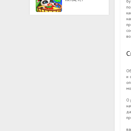
VIRTUAL PET
бу
по
ка
на
пр
со
во
С
Об
и 
оп
мо
О 
на
да
пр
ва