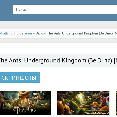
halls.ru
»
Стратегии
» Взлом The Ants: Underground Kingdom (Зе Энтс) [
ид
The Ants: Underground Kingdom (Зе Энтс)
СКРИНШОТЫ