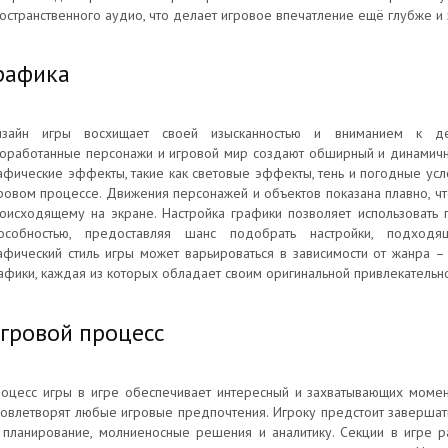
остранственного аудио, что делает игровое впечатление ещё глубже и
рафика
зайн игры восхищает своей изысканностью и вниманием к дет
оработанные персонажи и игровой мир создают обширный и динамичный
афические эффекты, такие как световые эффекты, тень и погодные усл
ровом процессе. Движения персонажей и объектов показана плавно, чт
оисходящему на экране. Настройка графики позволяет использовать 
особностью, предоставляя шанс подобрать настройки, подходя
афический стиль игры может варьироваться в зависимости от жанра 
афики, каждая из которых обладает своим оригинальной привлекательн
гровой процесс
оцесс игры в игре обеспечивает интересный и захватывающих момен
овлетворят любые игровые предпочтения. Игроку предстоит завершать
 планирование, молниеносные решения и аналитику. Секции в игре р