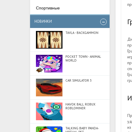
пр
Спортивные
Г
НОВИНКИ
TAVLA - BACKGAMMON
Ди
пр
Гр
иг
POCKET TOWN - ANIMAL
WORLD
пр
сп
Гр
гр
CAR SIMULATOR 3
И
HAVOK BALL ROBUX
ROBLOMINER
Пр
уд
из
TALKING BABY PANDA-