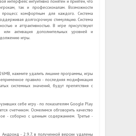
вой интерфейс интуитивно понятен и приятен, что
грокам, так и профессионалам. Возможности
й процесс комфортным для каждого. Система
 поддерживая долгосрочную стимуляцию. Система
стью и аттрактивностью. В игре присутствуют
в или активация дополнительных уровней и
одолжению игры.
826MB, нажмите удалить лишние программы, игры
Неприменное правило - последняя модификация
ватых системных значений, будут препятствия с
узивших себе игру - по показателям Google Play
тся счетчиком. Осмелимся обговорить качество
рое - соборно с ценным содержанием. Третье -
 Андроид - 2.9.7, в полученной версии удалены