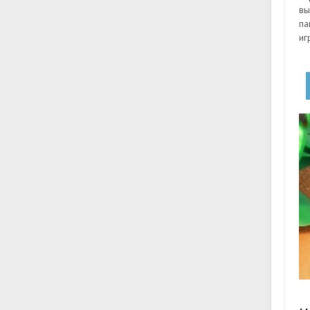
вы
па
иг