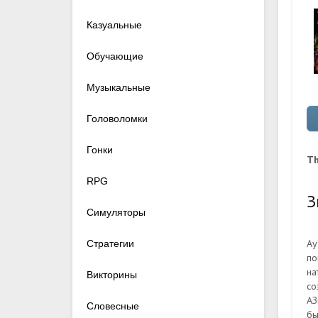
Казуальные
Обучающие
Музыкальные
Головоломки
Гонки
Th
RPG
З
Симуляторы
Ау
Стратегии
по
на
Викторины
со
АЗ
Словесные
бы