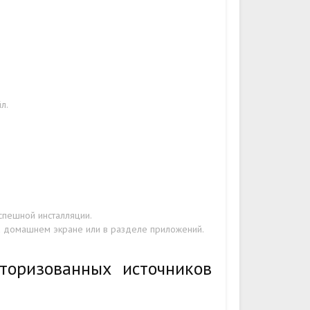
л.
спешной инсталляции.
на домашнем экране или в разделе приложений.
торизованных источников