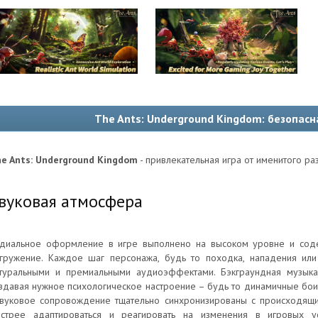
The Ants: Underground Kingdom: безопасн
e Ants: Underground Kingdom
- привлекательная игра от именитого ра
вуковая атмосфера
диальное оформление в игре выполнено на высоком уровне и соде
гружение. Каждое шаг персонажа, будь то походка, нападения или
туральными и премиальными аудиоэффектами. Бэкграундная музыка
здавая нужное психологическое настроение – будь то динамичные бои 
вуковое сопровождение тщательно синхронизированы с происходящим
стрее адаптироваться и реагировать на изменения в игровых 