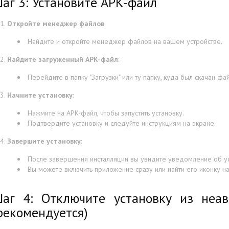
аг 3: Установите APK-файл
Откройте менеджер файлов
:
Найдите и откройте менеджер файлов на вашем устройстве.
Найдите загруженный APK-файл
:
Перейдите в папку "Загрузки" или ту папку, куда был скачан фай
Начните установку
:
Нажмите на APK-файл, чтобы запустить установку.
Подтвердите установку и следуйте инструкциям на экране.
Завершите установку
:
После завершения инсталляции вы увидите уведомление об у
Вы можете включить приложение сразу или найти его иконку 
аг 4: Отключите установку из неав
рекомендуется)