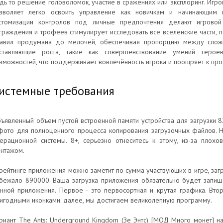
дь то решение головоломок, участие в сражениях или эксплоринг. Игро
зволяет легко освоить управление как новичкам и начинающим и
стомизации контролов под личные предпочтения делают игрово
граждения и трофеев стимулирует исследовать все вселенские части,
авил продумана до мелочей, обеспечивая пропорцию между сложно
ставляющие роста, такие как совершенствование умений герое
зможностей, что поддерживает вовлечённость игрока и поощряет к пр
истемные требования
ъявленный объем пустой встроенной памяти устройства для загрузки 
фото для полноценного процесса копирования загрузочных файлов. 
ерационной системы. 8+, серьезно отнеситесь к этому, из-за плохо
нтажом.
рейтинге приложения можно заметит по сумма участвующих в игре, загр
бежало 890000. Ваша загрузка приложения обязательно будет запише
нной приложения. Первое - это первосортная и крутая графика. Вто
игодными иконками. далее, мы достигаем великолепную программу.
риант The Ants: Underground Kingdom (Зе Энтс) [МОД Много монет] на