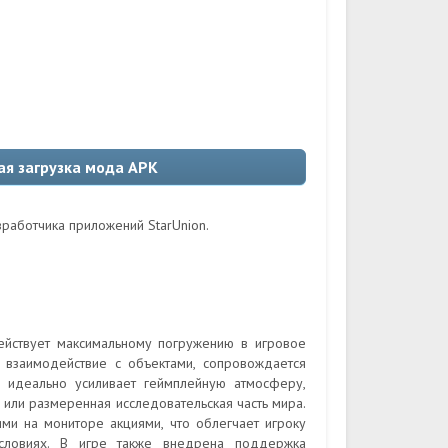
ая загрузка мода APK
зработчика приложений StarUnion.
йствует максимальному погружению в игровое
 взаимодействие с объектами, сопровождается
 идеально усиливает геймплейную атмосферу,
или размеренная исследовательская часть мира.
и на мониторе акциями, что облегчает игроку
условиях. В игре также внедрена поддержка