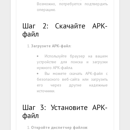
Возможно, потребуется подтвердить
операцию.
Шаг 2: Скачайте APK-
файл
Загрузите APK-файл
:
Используйте браузер на вашем
устройстве для поиска и загрузки
нужного APK-файла.
Вы можете скачать APK-файл с
безопасного веб-сайта или загрузить
его через другие надежные
источники.
Шаг 3: Установите APK-
файл
Откройте диспетчер файлов
: