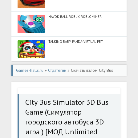
HAVOK BALL ROBUX ROBLOMINER
TALKING BABY PANDA-VIRTUAL PET
Games-halls.ru
»
Стратегии
» Скачать взлом City Bus
Simulator 3D Bus Game (Симулятор городского
автобуса 3D игра ) [МОД Unlimited Money] - полная
City Bus Simulator 3D Bus
версия apk на Андроид
Game (Симулятор
городского автобуса 3D
игра ) [МОД Unlimited