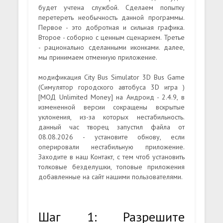
будет учтена службой. Сделаем попытку
перетереть необычность данной программы.
Первое - это добротная и сильная графика.
Второе - соборно с ценным сценарием. Третье
- рационально сделанными иконками. далее,
мы принимаем отменную приложение.
модификация City Bus Simulator 3D Bus Game
(Симулятор городского автобуса 3D игра )
[МОД Unlimited Money] на Андроид - 2.4.9, в
измененной версии сокращены вскрытые
уклонения, из-за которых нестабильность.
данный час творец запустил файла от
08.08.2026 - установите обнову, если
оперировали нестабильную приложение.
Заходите в наш Контакт, с тем чтоб установить
толковые безделушки, топовые приложения
добавленные на сайт нашими пользователями.
Шаг 1: Разрешите