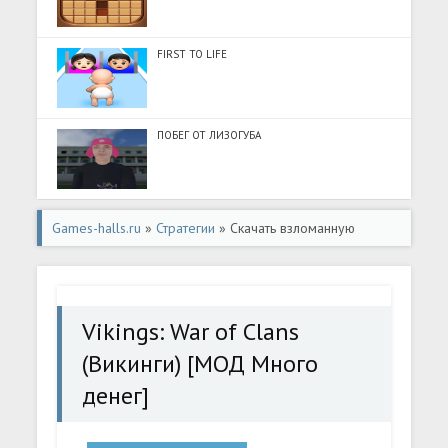
FIRST TO LIFE
ПОБЕГ ОТ ЛИЗОГУБА
Games-halls.ru
»
Стратегии
» Скачать взломанную
Vikings: War of Clans (Викинги) [МОД Много денег] -
стабильная версия apk на Андроид
Vikings: War of Clans
(Викинги) [МОД Много
денег]