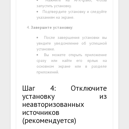
запустить установку.
Подтвердите установку и следуйте
указаниям на экране.
Завершите установку
:
После завершения установки вы
увидите уведомление об успешной
установке.
Вы можете открыть приложение
сразу или найти его ярлык на
основном экране или в разделе
приложений.
Шаг 4: Отключите
установку из
неавторизованных
источников
(рекомендуется)