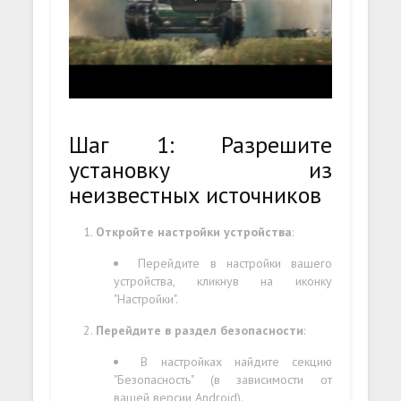
Шаг 1: Разрешите
установку из
неизвестных источников
Откройте настройки устройства
:
Перейдите в настройки вашего
устройства, кликнув на иконку
"Настройки".
Перейдите в раздел безопасности
:
В настройках найдите секцию
"Безопасность" (в зависимости от
вашей версии Android).