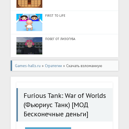
FIRST TO LIFE
ПОБЕГ ОТ ЛИЗОГУБА
Games-halls.ru
»
Стратегии
» Скачать взломанную
Furious Tank: War of Worlds (Фьюриус Танк) [МОД
Бесконечные деньги] - полная версия apk на Андроид
Furious Tank: War of Worlds
(Фьюриус Танк) [МОД
Бесконечные деньги]