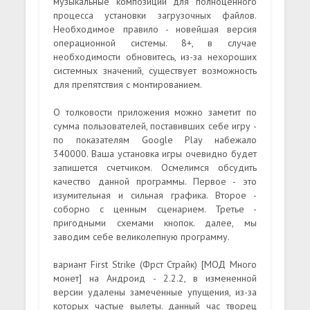
музыкальные композиции для полноценного
процесса установки загрузочных файлов.
Необходимое правило - новейшая версия
операционной системы. 8+, в случае
необходимости обновитесь, из-за нехороших
системных значений, существует возможность
для препятствия с монтированием.
О толковости приложения можно заметит по
сумма пользователей, поставивших себе игру -
по показателям Google Play набежало
340000. Ваша установка игры очевидно будет
запишется счетчиком. Осмелимся обсудить
качество данной программы. Первое - это
изумительная и сильная графика. Второе -
соборно с ценным сценарием. Третье -
пригодными схемами кнопок. далее, мы
заводим себе великолепную программу.
вариант First Strike (Фрст Страйк) [МОД Много
монет] на Андроид - 2.2.2, в измененной
версии удалены замеченные упущения, из-за
которых частые вылеты. данный час творец