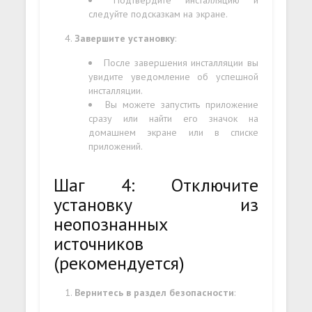
следуйте подсказкам на экране.
Завершите установку
:
После завершения инсталляции вы
увидите уведомление об успешной
инсталляции.
Вы можете запустить приложение
сразу или найти его значок на
домашнем экране или в списке
приложений.
Шаг 4: Отключите
установку из
неопознанных
источников
(рекомендуется)
Вернитесь в раздел безопасности
: