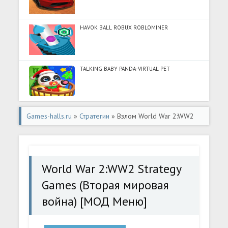
HAVOK BALL ROBUX ROBLOMINER
TALKING BABY PANDA-VIRTUAL PET
Games-halls.ru
»
Стратегии
» Взлом World War 2:WW2
Strategy Games (Вторая мировая война) [МОД Меню] -
стабильная версия apk на Андроид
World War 2:WW2 Strategy
Games (Вторая мировая
война) [МОД Меню]