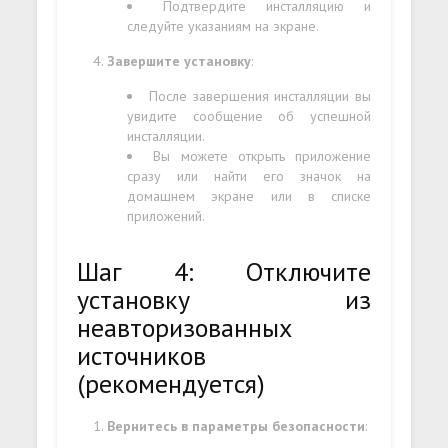
Подтвердите инсталляцию и
следуйте указаниям на экране.
Завершите установку
:
После завершения инсталляции вы
увидите сообщение об успешной
инсталляции.
Вы можете открыть приложение
сразу или найти его значок на
домашнем экране или в списке
приложений.
Шаг 4: Отключите
установку из
неавторизованных
источников
(рекомендуется)
Вернитесь в параметры безопасности
: