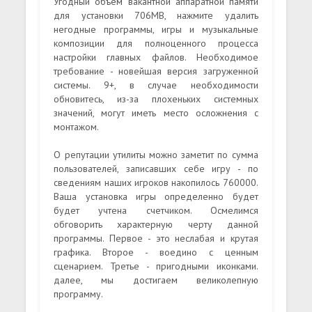
Угодный объем вакантной аппаратной памяти
для установки 706MB, нажмите удалить
негодные программы, игры и музыкальные
композиции для полноценного процесса
настройки главных файлов. Необходимое
требование - новейшая версия загруженной
системы. 9+, в случае необходимости
обновитесь, из-за плохеньких системных
значений, могут иметь место осложнения с
монтажом.
О репутации утилиты можно заметит по сумма
пользователей, записавших себе игру - по
сведениям наших игроков накопилось 760000.
Ваша установка игры определенно будет
будет учтена счетчиком. Осмелимся
обговорить характерную черту данной
программы. Первое - это неслабая и крутая
графика. Второе - воедино с ценным
сценарием. Третье - пригодными иконками.
далее, мы достигаем великолепную
программу.