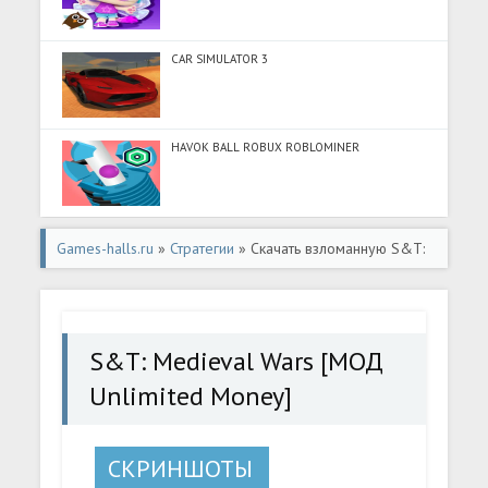
CAR SIMULATOR 3
HAVOK BALL ROBUX ROBLOMINER
Games-halls.ru
»
Стратегии
» Скачать взломанную S&T:
Medieval Wars [МОД Unlimited Money] - полная версия
apk на Андроид
S&T: Medieval Wars [МОД
Unlimited Money]
СКРИНШОТЫ