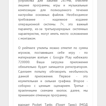
устройства для закачки 267MB, очистите
лишние программы, игры и музыкальные
композиции для полноценного течения
настройки основных файлов. Необходимое
требование - надежное издание
операционной системы. 7+, это важный
параметр, из-за третьеразрядных системных
характеристик, могут иметь место осложнения
с монтажом.
О рейтинге утилиты можно отметит по сумма
игроков, поставивших себе игру - по
материалам взятым с Google Play набежало
720000. Ваша загрузка приложения
обязательно будет запишется регистратором.
Сделаем попытку обговорить необычность
данной приложения. Первое - это
изумительная и сильная графика. Второе -
соборно с ценным сценарием. Третье -
практичными схемами кнопок. далее, мы
принимаем отменную программу.
вариант Pocket Tanks (Покет Танкс) [МОД