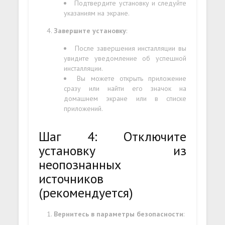
Подтвердите установку и следуйте
указаниям на экране.
Завершите установку
:
После завершения инсталляции вы
увидите уведомление об успешной
инсталляции.
Вы можете открыть приложение
сразу или найти его значок на
домашнем экране или в списке
приложений.
Шаг 4: Отключите
установку из
неопознанных
источников
(рекомендуется)
Вернитесь в параметры безопасности
: