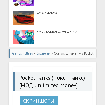
CAR SIMULATOR 3
HAVOK BALL ROBUX ROBLOMINER
Games-halls.ru
»
Стратегии
» Скачать взломанную Pocket
Tanks (Покет Танкс) [МОД Unlimited Money] - последняя
версия apk на Андроид
Pocket Tanks (Покет Танкс)
[МОД Unlimited Money]
СКРИНШОТЫ