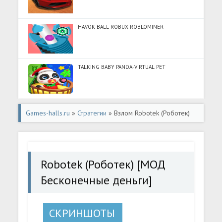
HAVOK BALL ROBUX ROBLOMINER
TALKING BABY PANDA-VIRTUAL PET
Games-halls.ru
»
Стратегии
» Взлом Robotek (Роботек)
[МОД Бесконечные деньги] - стабильная версия apk на
Андроид
Robotek (Роботек) [МОД
Бесконечные деньги]
СКРИНШОТЫ