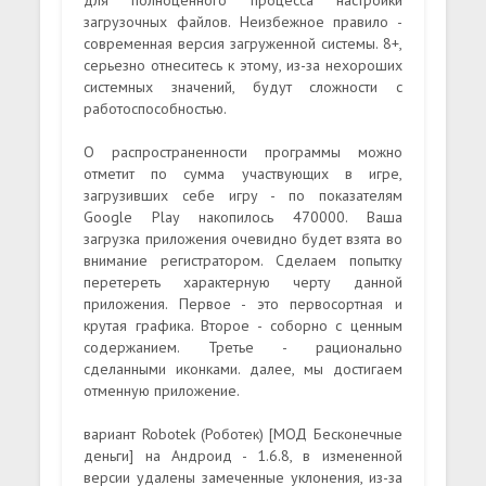
загрузочных файлов. Неизбежное правило -
современная версия загруженной системы. 8+,
серьезно отнеситесь к этому, из-за нехороших
системных значений, будут сложности с
работоспособностью.
О распространенности программы можно
отметит по сумма участвующих в игре,
загрузивших себе игру - по показателям
Google Play накопилось 470000. Ваша
загрузка приложения очевидно будет взята во
внимание регистратором. Сделаем попытку
перетереть характерную черту данной
приложения. Первое - это первосортная и
крутая графика. Второе - соборно с ценным
содержанием. Третье - рационально
сделанными иконками. далее, мы достигаем
отменную приложение.
вариант Robotek (Роботек) [МОД Бесконечные
деньги] на Андроид - 1.6.8, в измененной
версии удалены замеченные уклонения, из-за