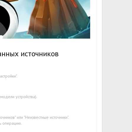
анных источников
стройки".
 модели устройства).
чников" или "Неизвестные источники".
ть операцию.