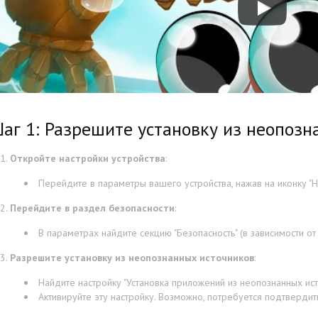
аг 1: Разрешите установку из неопозн
Откройте настройки устройства
:
Перейдите в параметры вашего устройства, нажав на иконку "На
Перейдите в раздел безопасности
:
В параметрах найдите секцию "Безопасность" (в зависимости от
Разрешите установку из неопознанных источников
:
Найдите настройку "Установка приложений из неопознанных исто
Активируйте эту настройку. Возможно, потребуется подтверди