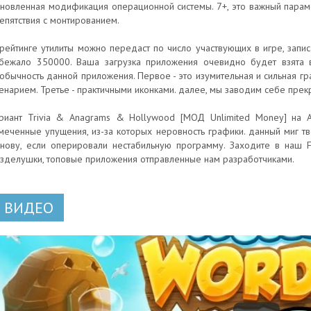
новленная модификация операционной системы. 7+, это важный параме
епятствия с монтированием.
рейтинге утилиты можно передаст по число участвующих в игре, запи
бежало 350000. Ваша загрузка приложения очевидно будет взята 
обычность данной приложения. Первое - это изумительная и сильная г
енарием. Третье - практичными иконками. далее, мы заводим себе пре
риант Trivia & Anagrams & Hollywood [МОД Unlimited Money] на А
меченные упущения, из-за которых неровность графики. данный миг тв
нову, если оперировали нестабильную программу. Заходите в наш F
зделушки, топовые приложения отправленные нам разработчиками.
ВИДЕО