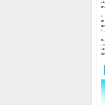
об
пр
О 
на
не
сц
ва
за
об
бе