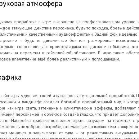
вуковая атмосфера
уковая проработка в игре выполнено на профессиональном уровне и
ждое атакующее действие персонажа, будь то походка, боевые действ
алистичными и качественными аудиоэффектами. Задний фон идеально 
строение – будь то динамичные бои или размеренная исследовате
ательно сопоставлены с происходящими на дисплее событиями, что 
вечать на перемены в геймплейной обстановке. В игре также обесп
ровое впечатление ещё более реалистичным и поглощающим.
рафика
зайн игры удивляет своей изысканностью и тщательной проработкой. 
рсонажи и ландшафт создают богатый и проработанный мир, в которы
кие как игра света, затенение и климатические эффекты, добавляют
ижения персонажей и объектов создана гладко, что придаёт дополни
ране. Настройка графики позволяет играть визуалом на гаджетах с 
зможность подобрать настройки, отвечающие возможностям конкретно
жет меняться в зависимости от типа – от реалистичных визуальных