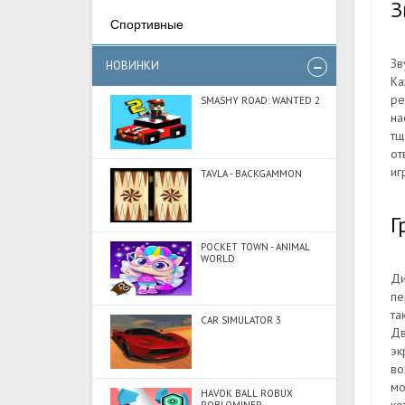
З
Спортивные
Зв
НОВИНКИ
Ка
ре
SMASHY ROAD: WANTED 2
на
тщ
от
иг
TAVLA - BACKGAMMON
Г
POCKET TOWN - ANIMAL
WORLD
Ди
пе
та
CAR SIMULATOR 3
Дв
эк
во
мо
HAVOK BALL ROBUX