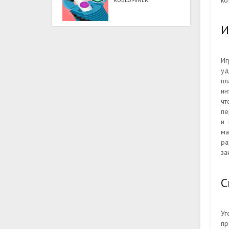
ко
ROBLOMINER
И
Иг
уд
пл
ин
чт
пе
и 
ма
ра
за
С
Уг
пр