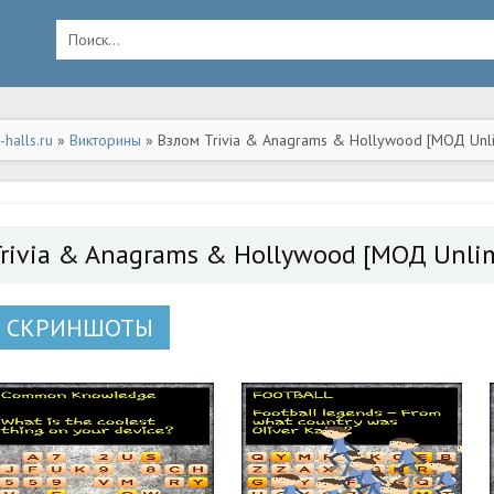
halls.ru
»
Викторины
» Взлом Trivia & Anagrams & Hollywood [МОД Unli
Trivia & Anagrams & Hollywood [МОД Unli
СКРИНШОТЫ