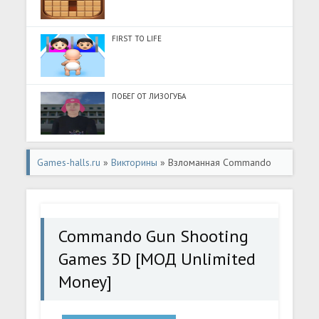
FIRST TO LIFE
ПОБЕГ ОТ ЛИЗОГУБА
Games-halls.ru
»
Викторины
» Взломанная Commando
Gun Shooting Games 3D [МОД Unlimited Money] -
полная версия apk на Андроид
Commando Gun Shooting
Games 3D [МОД Unlimited
Money]