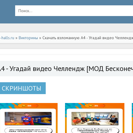
halls.ru
»
Викторины
» Скачать взломанную А4 - Угадай видео Челлендж
ид
А4 - Угадай видео Челлендж [МОД Бесконе
СКРИНШОТЫ