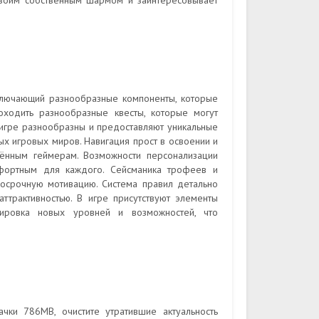
своим собственным шармом и заинтересовывает
ключающий разнообразные компоненты, которые
оходить разнообразные квесты, которые могут
 игре разнообразны и предоставляют уникальные
ых игровых миров. Навигация прост в освоении и
алённым геймерам. Возможности персонализации
фортным для каждого. Сейсманика трофеев и
госрочную мотивацию. Система правил детально
ттрактивностью. В игре присутствуют элементы
кировка новых уровней и возможностей, что
чки 786MB, очистите утратившие актуальность