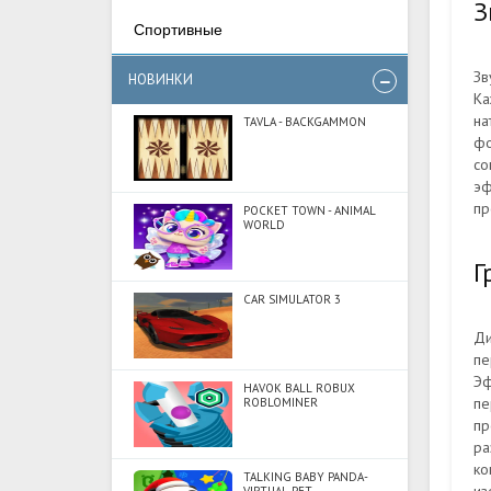
З
Спортивные
Зв
НОВИНКИ
Ка
на
TAVLA - BACKGAMMON
фо
со
эф
пр
POCKET TOWN - ANIMAL
WORLD
Г
CAR SIMULATOR 3
Ди
пе
Эф
HAVOK BALL ROBUX
пе
ROBLOMINER
пр
ра
ко
TALKING BABY PANDA-