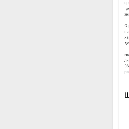
пр
тр
зн
О 
на
ха
до
мо
ли
08
ра
Ш