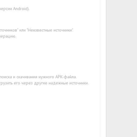
версии Android).
очников" или "Неизвестные источники".
перацию.
поиска и скачивания нужного APK-файла.
грузить его через другие надежные источники.