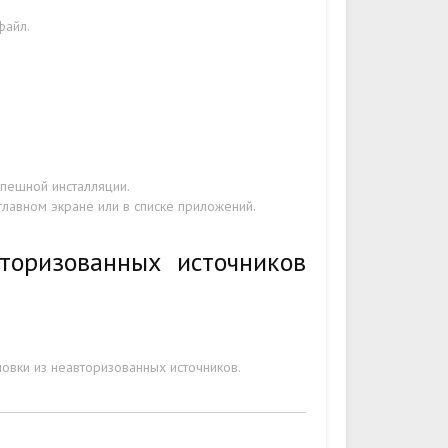
файл.
пешной инсталляции.
главном экране или в списке приложений.
торизованных источников
овки из неавторизованных источников.