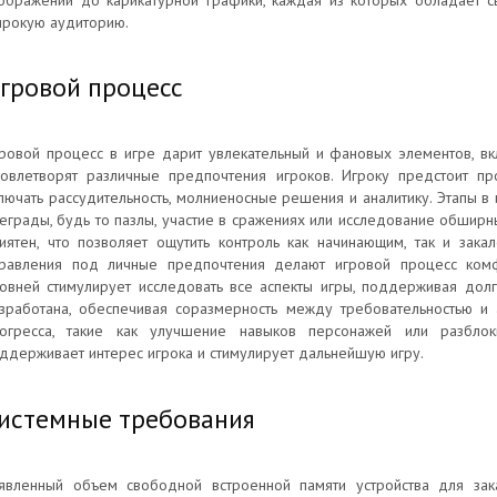
ображений до карикатурной графики, каждая из которых обладает 
рокую аудиторию.
гровой процесс
ровой процесс в игре дарит увлекательный и фановых элементов, в
овлетворят различные предпочтения игроков. Игроку предстоит пр
лючать рассудительность, молниеносные решения и аналитику. Этапы в
еграды, будь то пазлы, участие в сражениях или исследование обширн
иятен, что позволяет ощутить контроль как начинающим, так и зак
равления под личные предпочтения делают игровой процесс ком
овней стимулирует исследовать все аспекты игры, поддерживая дол
зработана, обеспечивая соразмерность между требовательностью и а
огресса, такие как улучшение навыков персонажей или разбло
ддерживает интерес игрока и стимулирует дальнейшую игру.
истемные требования
явленный объем свободной встроенной памяти устройства для зака