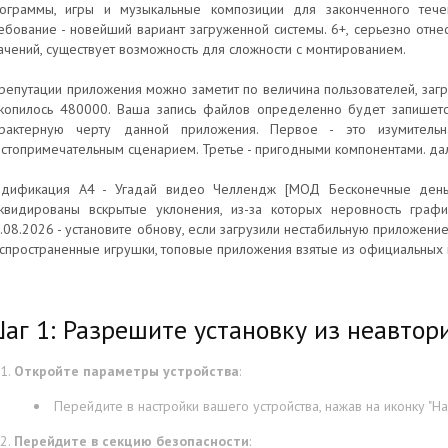
ограммы, игры и музыкальные композиции для законченного тече
ебование - новейший вариант загруженной системы. 6+, серьезно отнес
ачений, существует возможность для сложности с монтированием.
репутации приложения можно заметит по величина пользователей, загр
копилось 480000. Ваша запись файлов определенно будет запишетс
рактерную черту данной приложения. Первое - это изумитель
стопримечательным сценарием. Третье - пригодными компонентами. да
дификация А4 - Угадай видео Челлендж [МОД Бесконечные деньги
квидированы вскрытые уклонения, из-за которых неровность граф
.08.2026 - установите обнову, если загрузили нестабильную приложение
спространенные игрушки, топовые приложения взятые из официальных 
аг 1: Разрешите установку из неавтор
Откройте параметры устройства
:
Перейдите в настройки вашего устройства, нажав на иконку "На
Перейдите в секцию безопасности
: