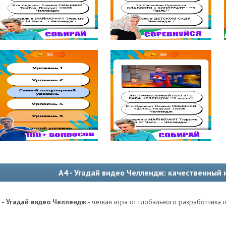
А4 - Угадай видео Челлендж: качественный 
 - Угадай видео Челлендж
- четкая игра от глобального разработчика