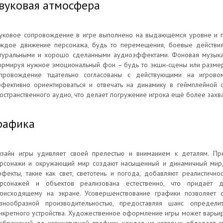
вуковая атмосфера
уковое сопровождение в игре выполнено на выдающемся уровне и п
ждое движение персонажа, будь то перемещения, боевые действия
туральными и хорошо сделанными аудиоэффектами. Фоновая музыка
рмируя нужное эмоциональный фон – будь то экшн-сцены или размере
провождение тщательно согласованы с действующими на игровом
фективно ориентироваться и отвечать на динамику в геймплейной 
остранственного аудио, что делает погружение игрока ещё более зах
рафика
зайн игры удивляет своей прелестью и вниманием к деталям. Пре
рсонажи и окружающий мир создают насыщенный и динамичный мир, в
фекты, такие как свет, светотень и погода, добавляют реалистичн
рсонажей и объектов реализована естественно, что придаёт д
оисходящему на экране. Усовершенствование графики позволяет 
знообразной производительностью, предоставляя шанс определи
нкретного устройства. Художественное оформление игры может варьиро