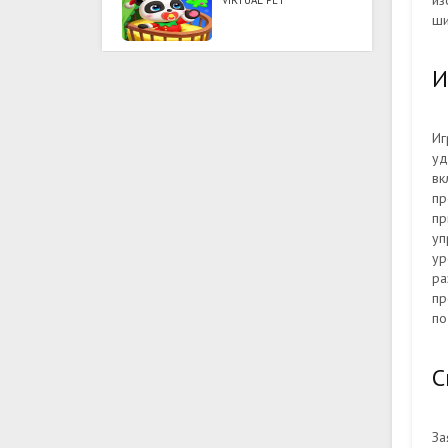
из
VIRTUAL PET
ши
И
Иг
уд
вк
пр
пр
уп
ур
ра
пр
по
С
За