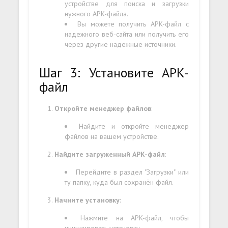
устройстве для поиска и загрузки
нужного APK-файла.
Вы можете получить APK-файл с
надежного веб-сайта или получить его
через другие надежные источники.
Шаг 3: Установите APK-
файл
Откройте менеджер файлов
:
Найдите и откройте менеджер
файлов на вашем устройстве.
Найдите загруженный APK-файл
:
Перейдите в раздел "Загрузки" или
ту папку, куда был сохранён файл.
Начните установку
:
Нажмите на APK-файл, чтобы
инициировать установку.