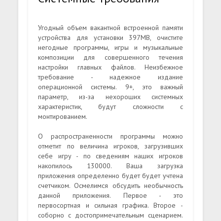
Угодный объем вакантной встроенной памяти
устройства для установки 397MB, очистите
негодные программы, игры и музыкальные
композиции для совершенного течения
настройки главных файлов. Неизбежное
требование - надежное издание
операционной системы. 9+, это важный
параметр, из-за нехороших системных
характеристик, будут сложности с
монтированием.
О распространенности программы можно
отметит по величина игроков, загрузивших
себе игру - по сведениям наших игроков
накопилось 130000. Ваша загрузка
приложения определенно будет будет учтена
счетчиком. Осмелимся обсудить необычность
данной приложения. Первое - это
первосортная и сильная графика. Второе -
соборно с достопримечательным сценарием.