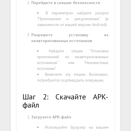
Перейдите в секцию безопасности
:
В параметрах найдите раздел
"Приложения и уведомления" (в
зависимости от вашей версии Android).
Разрешите установку из
неавторизованных источников
:
Найдите опцию "Установка
приложений из неавторизованных
источников" или "Неизвестные
источники".
Включите эту опцию. Возможно,
потребуется подтвердить операцию.
Шаг 2: Скачайте APK-
файл
Загрузите APK-файл
:
Используйте браузер на вашем