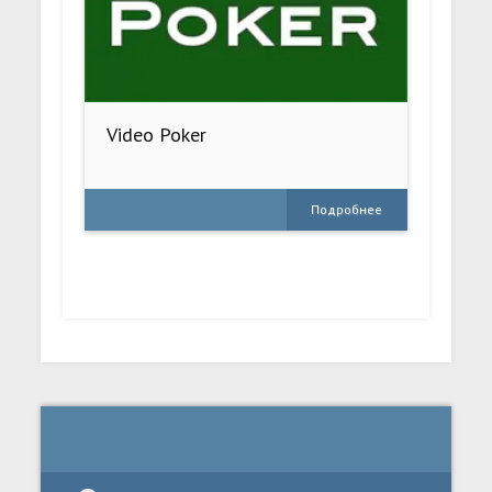
Video Poker
Подробнее