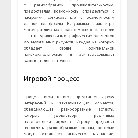
с разнообразной производительностью,
предоставляя возможность определиться с
настройки, согласованные с возможностям
данной платформы. Визуальный стиль игры
может различаться в зависимости от категории
– от натуралистичных графических элементов
до мультяшных рисунков, каждая из которых
обладает своим оригинальной
привлекательностью и заинтересовывает
разные целевые группы.
Игровой процесс
Процесс игры в игре предлагает игроку
интересный и захватывающих моментов,
объединяющий разнообразные аспекты,
которые удовлетворят различные
предпочтения игроков. Игроку предстоит
проходить разнообразные квесты, которые
могут состоять из тактическое мышление,