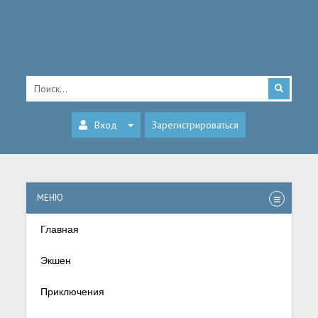
Вход
Зарегистрироваться
МЕНЮ
Главная
Экшен
Приключения