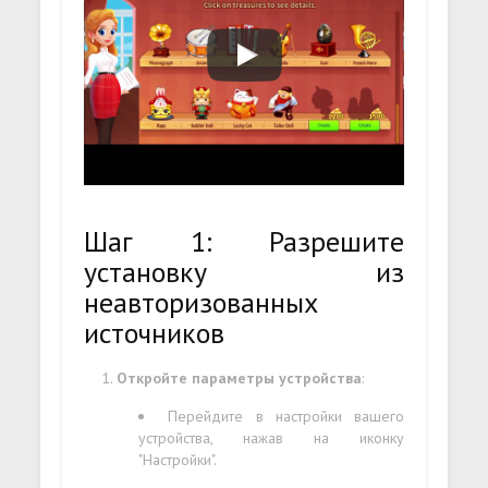
Шаг 1: Разрешите
установку из
неавторизованных
источников
Откройте параметры устройства
:
Перейдите в настройки вашего
устройства, нажав на иконку
"Настройки".