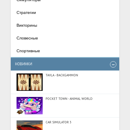
Стратегии
Викторины
Словесные
Спортивные
НОВИНКИ
TAVLA - BACKGAMMON
POCKET TOWN - ANIMAL WORLD
CAR SIMULATOR 3