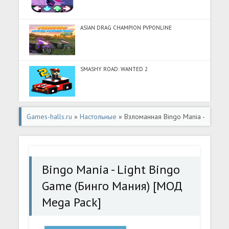
ASIAN DRAG CHAMPION PVPONLINE
SMASHY ROAD: WANTED 2
Games-halls.ru
»
Настольные
» Взломанная Bingo Mania -
Light Bingo Game (Бинго Мания) [МОД Mega Pack] -
стабильная версия apk на Андроид
Bingo Mania - Light Bingo
Game (Бинго Мания) [МОД
Mega Pack]