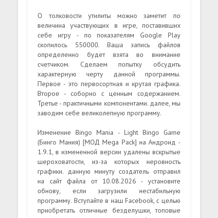
О толковости утилиты можно заметит по
величина участвующих в игре, поставивших
себе игру - по показателям Google Play
скопилось 550000. Ваша запись файлов
определенно будет взята во внимание
счетчиком. Сделаем попытку обсудить
характерную черту данной программы.
Первое - это первосортная и крутая графика.
Второе - соборно с ценным содержанием.
Третье - практичными компонентами. далее, мы
заводим себе великолепную программу.
Изменение Bingo Mania - Light Bingo Game
(Бинго Мания) [МОД Mega Pack] на Андроид -
1.9.1, в измененной версии удалены вскрытые
шероховатости, из-за которых неровность
графики. данную минуту создатель отправил
на сайт файла от 10.08.2026 - установите
обнову, если загрузили нестабильную
программу. Вступайте в наш Facebook, с целью
приобретать отличные безделушки, топовые