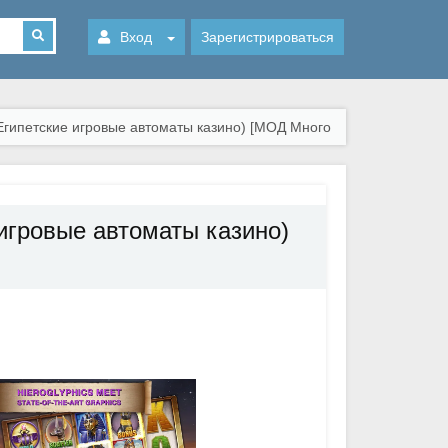
Вход
Зарегистрироваться
(Египетские игровые автоматы казино) [МОД Много
 игровые автоматы казино)