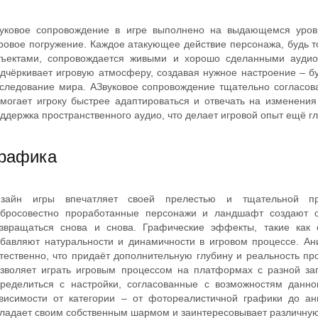
уковое сопровождение в игре выполнено на выдающемся уров
ровое погружение. Каждое атакующее действие персонажа, будь 
ъектами, сопровождается живыми и хорошо сделанными аудио
дчёркивает игровую атмосферу, создавая нужное настроение – 
следование мира. АЗвуковое сопровождение тщательно согласов
могает игроку быстрее адаптироваться и отвечать на изменения
ддержка пространственного аудио, что делает игровой опыт ещё г
рафика
изайн игры впечатляет своей прелестью и тщательной прор
обросовестно проработанные персонажи и ландшафт создают 
звращаться снова и снова. Графические эффекты, такие как 
бавляют натуральности и динамичности в игровом процессе. А
тественно, что придаёт дополнительную глубину и реальность п
зволяет играть игровым процессом на платформах с разной за
ределиться с настройки, согласованные с возможностям данно
висимости от категории – от фотореалистичной графики до ан
ладает своим собственным шармом и заинтересовывает различну