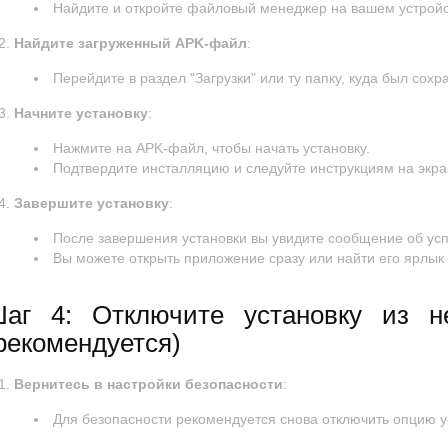
Найдите и откройте файловый менеджер на вашем устройс
Найдите загруженный APK-файл
:
Перейдите в раздел "Загрузки" или ту папку, куда был сох
Начните установку
:
Нажмите на APK-файл, чтобы начать установку.
Подтвердите инсталляцию и следуйте инструкциям на экра
Завершите установку
:
После завершения установки вы увидите сообщение об усп
Вы можете открыть приложение сразу или найти его ярлык
аг 4: Отключите установку из н
рекомендуется)
Вернитесь в настройки безопасности
:
Для безопасности рекомендуется снова отключить опцию у