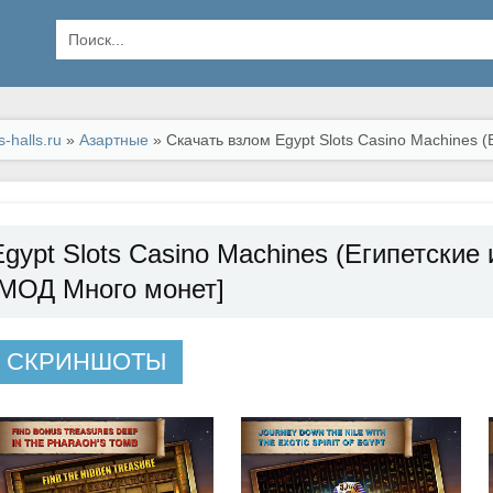
-halls.ru
»
Азартные
» Скачать взлом Egypt Slots Casino Machines 
] - полная версия apk на Андроид
Egypt Slots Casino Machines (Египетские
[МОД Много монет]
СКРИНШОТЫ