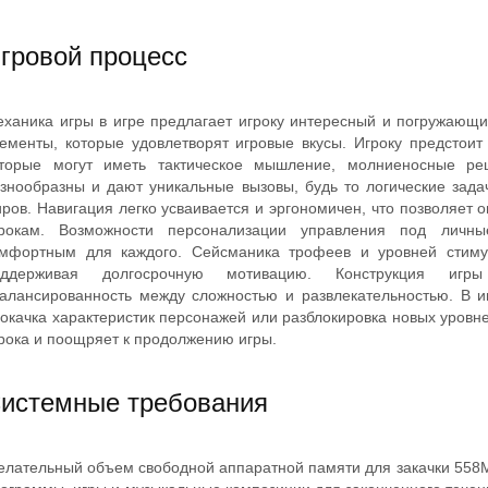
гровой процесс
ханика игры в игре предлагает игроку интересный и погружающ
ементы, которые удовлетворят игровые вкусы. Игроку предстоит
оторые могут иметь тактическое мышление, молниеносные ре
знообразны и дают уникальные вызовы, будь то логические зада
ров. Навигация легко усваивается и эргономичен, что позволяет о
грокам. Возможности персонализации управления под личны
мфортным для каждого. Сейсманика трофеев и уровней стимул
оддерживая долгосрочную мотивацию. Конструкция игры
алансированность между сложностью и развлекательностью. В иг
окачка характеристик персонажей или разблокировка новых уровн
рока и поощряет к продолжению игры.
истемные требования
лательный объем свободной аппаратной памяти для закачки 558M