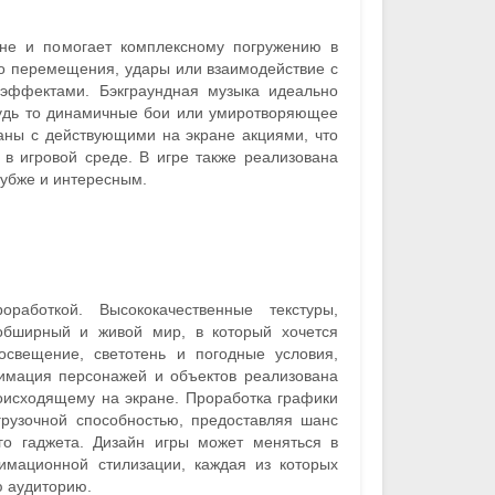
не и помогает комплексному погружению в
то перемещения, удары или взаимодействие с
эффектами. Бэкграундная музыка идеально
будь то динамичные бои или умиротворяющее
аны с действующими на экране акциями, что
 в игровой среде. В игре также реализована
лубже и интересным.
аботкой. Высококачественные текстуры,
обширный и живой мир, в который хочется
освещение, светотень и погодные условия,
нимация персонажей и объектов реализована
роисходящему на экране. Проработка графики
грузочной способностью, предоставляя шанс
го гаджета. Дизайн игры может меняться в
имационной стилизации, каждая из которых
ю аудиторию.