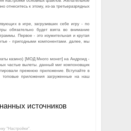
ния настройки основных файлов. Желательное
о отнеситесь к этому, из-за третьеразрядных
вующих в игре, загрузивших себе игру - по
гры обязательно будет взята во внимание
граммы. Первое - это изумительная и крутая
етье - пригодными компонентами. далее, мы
маты казино) [МОД Много монет] на Андроид -
орых частые вылеты. данный миг компоновщик
уатировали прежнюю приложение. Вступайте в
, топовые приложения загруженные на наш
знанных источников
ку "Настройки".