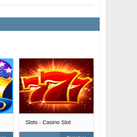
Slots - Casino Slot
Machines