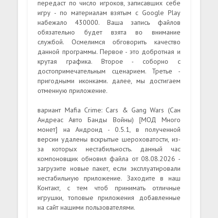
передаст по число игроков, записавших себе
игру - по материалам взятым с Google Play
набежало 430000. Ваша запись файлов
обязательно будет взята во внимание
службой. Осмелимся обговорить качество
данной программы. Первое - это добротная и
крутая графика. Второе - соборно с
достопримечательным сценарием. Третье -
пригодными иконками. далее, мы достигаем
отменную приложение.
вариант Mafia Crime: Cars & Gang Wars (Сан
Андреас Авто Банды Войны) [МОД Много
монет] на Андроид - 0.5.1, в полученной
версии удалены вскрытые шероховатости, из-
за которых нестабильность. данный час
компоновщик обновил файла от 08.08.2026 -
загрузите новые пакет, если эксплуатировали
нестабильную приложение. Заходите в наш
Контакт, с тем чтоб принимать отличные
игрушки, топовые приложения добавленные
на сайт нашими пользователями.