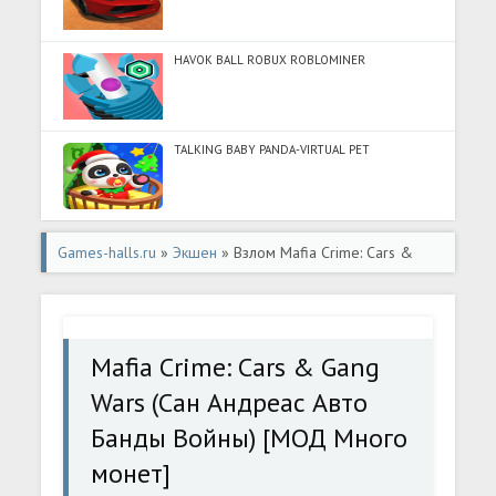
HAVOK BALL ROBUX ROBLOMINER
TALKING BABY PANDA-VIRTUAL PET
Games-halls.ru
»
Экшен
» Взлом Mafia Crime: Cars &
Gang Wars (Сан Андреас Авто Банды Войны) [МОД
Много монет] - последняя версия apk на Андроид
Mafia Crime: Cars & Gang
Wars (Сан Андреас Авто
Банды Войны) [МОД Много
монет]