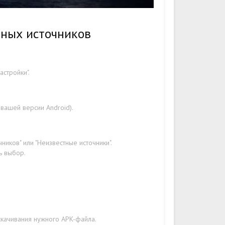
тных источников
стройки".
 вашей версии Android).
ников" или "Неизвестные источники".
ь выбор.
скачивания нужного APK-файла.