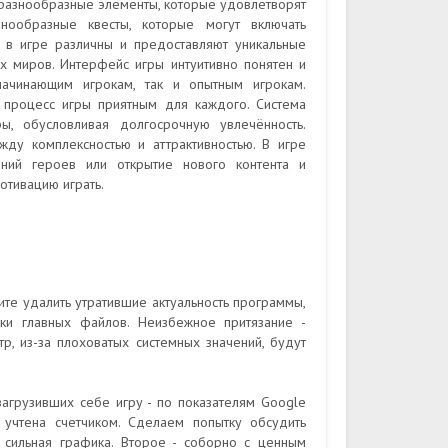
 разнообразные элементы, которые удовлетворят
нообразные квесты, которые могут включать
и в игре различны и предоставляют уникальные
ых миров. Интерфейс игры интуитивно понятен и
начинающим игрокам, так и опытным игрокам.
 процесс игры приятным для каждого. Система
ы, обусловливая долгосрочную увлечённость.
ду комплексностью и аттрактивностью. В игре
ений героев или открытие нового контента и
отивацию играть.
те удалить утратившие актуальность программы,
ки главных файлов. Неизбежное притязание -
, из-за плоховатых системных значений, будут
загрузивших себе игру - по показателям Google
учтена счетчиком. Сделаем попытку обсудить
 сильная графика. Второе - соборно с ценным