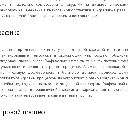
ементы тщательно согласованы с текущими на дисплее эпизодами
агировать на изменения в геймплейной обстановке. В игре также реал
ечатление ещё более захватывающим и поглощающим.
рафика
зуальное представление игры удивляет своей красотой и тщательно
тализированные персонажи и окружающий мир создают обширны
следовать снова и снова. Графические эффекты, такие как световые эф
туральности и жизни в игровом процессе. Анимация персонажей 
полнительную достоверность и богатство деталей происходящему
слаждаться игровым процессом на устройствах с разной загрузочной с
стройки, подходящие возможностям данной платформы. Графический ст
тегории – от фотореалистичной графики до карикатурной графики, 
рмом и заинтересовывает разные целевые группы.
гровой процесс