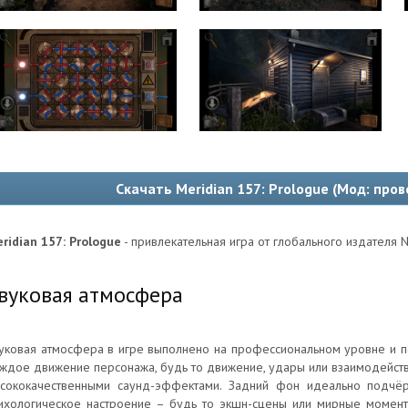
Скачать Meridian 157: Prologue (Мод: пр
ridian 157: Prologue
- привлекательная игра от глобального издателя No
вуковая атмосфера
уковая атмосфера в игре выполнено на профессиональном уровне и п
ждое движение персонажа, будь то движение, удары или взаимодейств
сококачественными саунд-эффектами. Задний фон идеально подчё
ихологическое настроение – будь то экшн-сцены или мирные момент