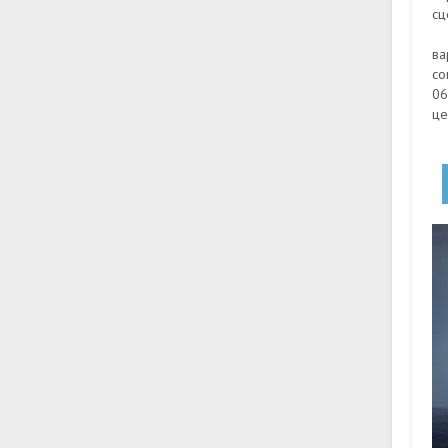
сц
ва
со
06
це