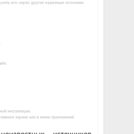
рузить его через другие надежные источники.
.
айл.
ой инсталляции.
 главном экране или в меню приложений.
еизвестных источников