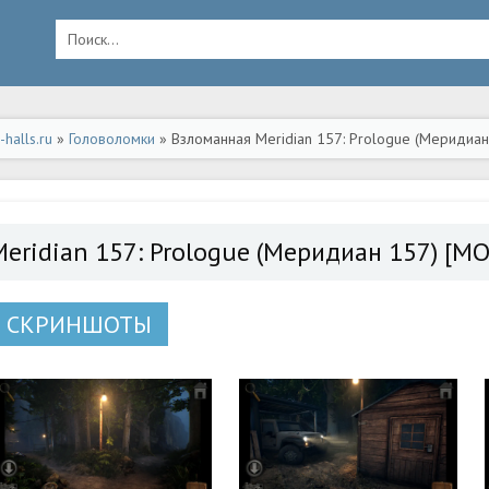
halls.ru
»
Головоломки
» Взломанная Meridian 157: Prologue (Меридиан 
ид
Meridian 157: Prologue (Меридиан 157) [М
СКРИНШОТЫ