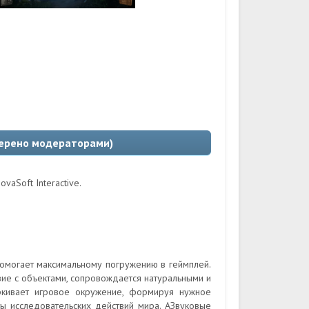
оверено модераторами)
vaSoft Interactive.
омогает максимальному погружению в геймплей.
ие с объектами, сопровождается натуральными и
ркивает игровое окружение, формируя нужное
ы исследовательских действий мира. АЗвуковые