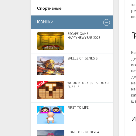
эл
Спортивные
ре
вп
НОВИНКИ
Г
ESCAPE GAME
HAPPYNEWYEAR 2023
Ви
де
SPELLS OF GENESIS
ис
на
до
на
WOOD BLOCK 99 - SUDOKU
PUZZLE
на
ка
ша
FIRST TO LIFE
И
ПОБЕГ ОТ ЛИЗОГУБА