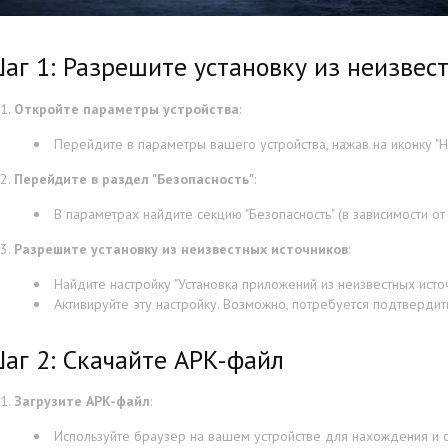
аг 1: Разрешите установку из неизвес
Откройте параметры устройства
:
Перейдите в параметры вашего устройства, нажав на иконку "На
Перейдите в раздел "Безопасность"
:
В параметрах найдите секцию "Безопасность" (в зависимости от
Разрешите установку из неизвестных источников
:
Найдите настройку "Установка приложений из неизвестных источ
Активируйте эту настройку. Возможно, потребуется подтвердит
аг 2: Скачайте APK-файл
Загрузите APK-файл
:
Используйте браузер на вашем устройстве для нахождения и 