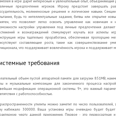
ймплей в игре дарит интересный и увлекательный опыт, объединяющий
зличные предпочтения игроков. Игроку предстоит завершать раз
ссудительность, молниеносные решения и логические навыки. Секци
пытания, будь то интеллектуальные задания, битвы или открытие нов
иятен, что позволяет легко освоить управление как новичкам и 
зможности настройки управления под личные предпочтения делают
стижений и вознаграждений стимулирует изучать все аспекты игр
нструкция игры тщательно проработана, обеспечивая пропорцию меж
исутствуют составляющие роста, такие как совершенствование ум
нкционала, что поддерживает вовлечённость игрока и поддерживает м
истемные требования
лательный объем пустой аппаратной памяти для загрузки 851MB, нажми
ры и музыкальные композиции для законченного процесса настрой
вейшая модификация операционной системы. 9+, это важный параметр
епятствия с работоспособностью.
распространенности утилиты можно заметит по число пользователей, 
ay набежало 300000. Ваша установка игры очевидно будет будет 
рактерную черту данной приложения. Первое - это первосортная и