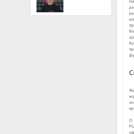
Ге
ра
ра
ис
пр
Во
до
Ко
пр
фу
С
Же
иг
но
пр
О 
Pl
ха