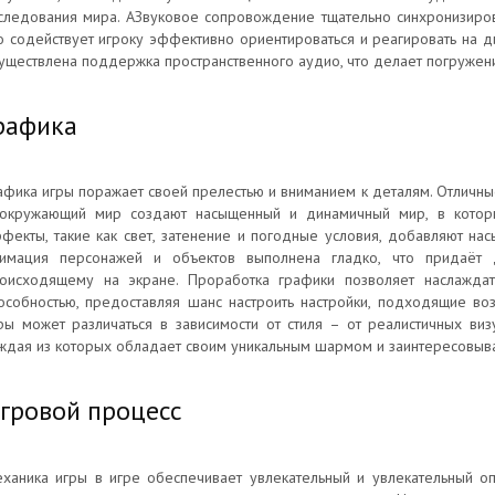
следования мира. АЗвуковое сопровождение тщательно синхронизиро
о содействует игроку эффективно ориентироваться и реагировать на д
уществлена поддержка пространственного аудио, что делает погружен
рафика
афика игры поражает своей прелестью и вниманием к деталям. Отличны
окружающий мир создают насыщенный и динамичный мир, в который
фекты, такие как свет, затенение и погодные условия, добавляют на
имация персонажей и объектов выполнена гладко, что придаёт д
оисходящему на экране. Проработка графики позволяет наслаждат
особностью, предоставляя шанс настроить настройки, подходящие во
ры может различаться в зависимости от стиля – от реалистичных ви
ждая из которых обладает своим уникальным шармом и заинтересовыв
гровой процесс
ханика игры в игре обеспечивает увлекательный и увлекательный о