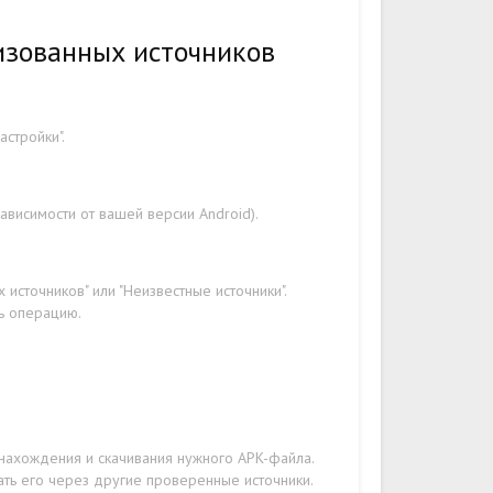
изованных источников
стройки".
ависимости от вашей версии Android).
источников" или "Неизвестные источники".
ть операцию.
 нахождения и скачивания нужного APK-файла.
ать его через другие проверенные источники.