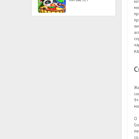
VIRTUAL PET
ко
мо
пр
пр
ли
ас
со
ха
вд
С
Же
со
9+
мо
О 
Go
пе
со