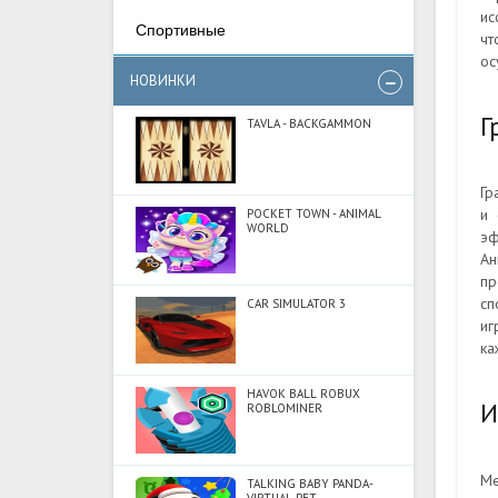
ис
Спортивные
чт
ос
НОВИНКИ
Г
TAVLA - BACKGAMMON
Гр
и 
POCKET TOWN - ANIMAL
WORLD
эф
Ан
пр
сп
CAR SIMULATOR 3
иг
ка
HAVOK BALL ROBUX
И
ROBLOMINER
Ме
TALKING BABY PANDA-