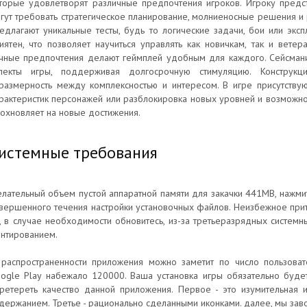
торые удовлетворят различные предпочтения игроков. Игроку предс
гут требовать стратегическое планирование, молниеносные решения и 
едлагают уникальные тесты, будь то логические задачи, бои или эксп
иятен, что позволяет научиться управлять как новичкам, так и вете
чные предпочтения делают геймплей удобным для каждого. Сейсмани
пекты игры, поддерживая долгосрочную стимуляцию. Конструкц
размерность между комплексностью и интересом. В игре присутствую
рактеристик персонажей или разблокировка новых уровней и возможно
охновляет на новые достижения.
истемные требования
лательный объем пустой аппаратной памяти для закачки 441MB, нажми
вершенного течения настройки установочных файлов. Неизбежное прит
, в случае необходимости обновитесь, из-за третьеразрядных системны
нтированием.
распространенности приложения можно заметит по число пользовате
ogle Play набежало 120000. Ваша установка игры обязательно буде
ретереть качество данной приложения. Первое - это изумительная 
держанием. Третье - рационально сделанными иконками. далее, мы за