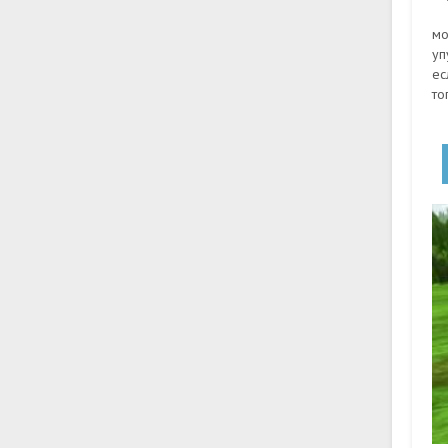
мо
уп
ес
то