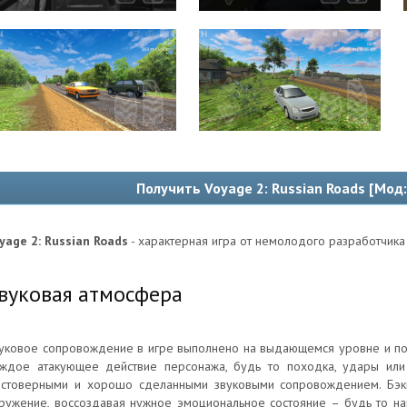
Получить Voyage 2: Russian Roads [Мод:
yage 2: Russian Roads
- характерная игра от немолодого разработчика
вуковая атмосфера
уковое сопровождение в игре выполнено на выдающемся уровне и по
ждое атакующее действие персонажа, будь то походка, удары или
стоверными и хорошо сделанными звуковыми сопровождением. Бэкг
ружение, воссоздавая нужное эмоциональное состояние – будь то н