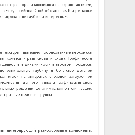
ваны с разворачивающимися на экране акциями,
инамику в геймплейной обстановке. В игре также
ие игрока ещё глубже и интересным.
е текстуры, тщательно прорисованные персонажи
 хочется играть снова и снова. Графические
сыщенности и динамичности в игровом процессе.
ополнительную глубину и богатство деталей
ься игрой на аппаратах с разной загрузочной
зможностям данного гаджета. Графический стиль
зуальных решений до анимационной стилизации,
ает разные целевые группы.
пыт, интегрирующий разнообразные компоненты,