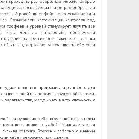
тоит проходить разнообразные миссии, которые
рассудительность. Секции в игре разнообразны и
лоринг. Игровой интерфейс легко усваивается и
ранам. Возможности кастомизации контролов под
ка трофеев и уровней стимулирует изучать все
ия игры детально разработана, обеспечивая
т функции прогрессивности, такие как прокачка
стей, что поддерживает увлеченность геймера и
те удалить тщетные программы, игры и фото для
язание - новейшая версия загруженной системы.
х характеристик, могут иметь место сложности с
лей, загрузивших себе игру - по показателям
т взята во внимание службой. Приложим усилия
и сильная графика. Второе - соборно с ценным
водим себе прекрасную приложение.