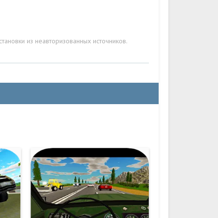
становки из неавторизованных источников.