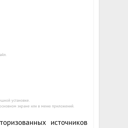
айл.
ешной установке.
 основном экране или в меню приложений.
торизованных источников