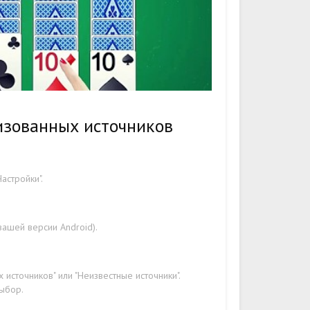
изованных источников
астройки".
вашей версии Android).
источников" или "Неизвестные источники".
выбор.