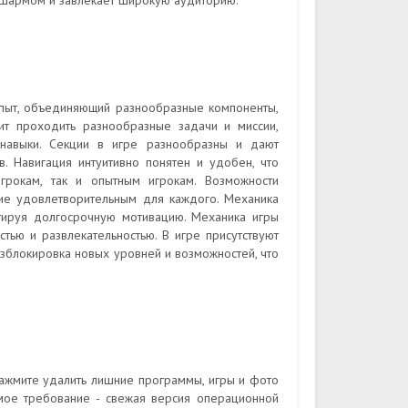
 шармом и завлекает широкую аудиторию.
опыт, объединяющий разнообразные компоненты,
ит проходить разнообразные задачи и миссии,
 навыки. Секции в игре разнообразны и дают
в. Навигация интуитивно понятен и удобен, что
грокам, так и опытным игрокам. Возможности
ие удовлетворительным для каждого. Механика
нтируя долгосрочную мотивацию. Механика игры
тью и развлекательностью. В игре присутствуют
азблокировка новых уровней и возможностей, что
нажмите удалить лишние программы, игры и фото
мое требование - свежая версия операционной