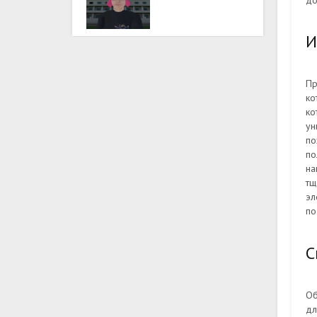
до
И
Пр
ко
ко
ун
по
по
на
тщ
эл
по
С
Об
дл