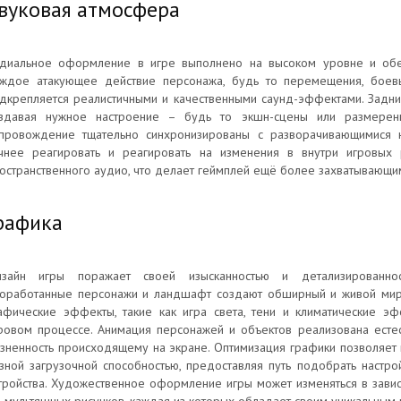
вуковая атмосфера
диальное оформление в игре выполнено на высоком уровне и обе
ждое атакующее действие персонажа, будь то перемещения, боевы
дкрепляется реалистичными и качественными саунд-эффектами. Задн
здавая нужное настроение – будь то экшн-сцены или размеренна
провождение тщательно синхронизированы с разворачивающимися н
чнее реагировать и реагировать на изменения в внутри игровых
остранственного аудио, что делает геймплей ещё более захватывающи
рафика
зайн игры поражает своей изысканностью и детализированнос
оработанные персонажи и ландшафт создают обширный и живой мир, 
афические эффекты, такие как игра света, тени и климатические э
ровом процессе. Анимация персонажей и объектов реализована естес
зненность происходящему на экране. Оптимизация графики позволяет 
зной загрузочной способностью, предоставляя путь подобрать настро
тройства. Художественное оформление игры может изменяться в завис