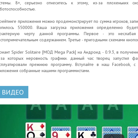
стемы. 8+, серьезно отнеситесь к этому, из-за плохеньких сис
ботоспособностью.
рейтинге приложения можно продемонстрирует по сумма игроков, запи
опилось 550000. Ваша загрузка приложения определенно будет
арактерную черту данной программы. Первое - это неслабая
стопримечательным содержанием. Третье - пригодными схемами кнопок
риант Spider Solitaire [МОД Mega Pack] на Андроид - 0.9.3, в получ
-за которых неровность графики. данный час творец запустил фа
сплуатировали прежнюю программу. Вступайте в наш Facebook, с 
иложения собранные нашими программистами.
ВИДЕО