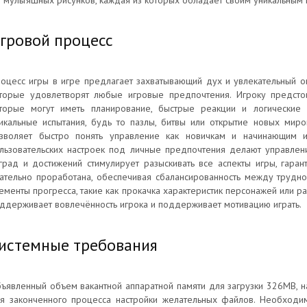
 мультяшных рисунков, каждая из которых обладает своим уникальным
гровой процесс
оцесс игры в игре предлагает захватывающий дух и увлекательный 
торые удовлетворят любые игровые предпочтения. Игроку предсто
торые могут иметь планирование, быстрые реакции и логические
икальные испытания, будь то пазлы, битвы или открытие новых миро
зволяет быстро понять управление как новичкам и начинающим и
льзовательских настроек под личные предпочтения делают управлен
град и достижений стимулирует разыскивать все аспекты игры, гара
ательно проработана, обеспечивая сбалансированность между труднос
ементы прогресса, такие как прокачка характеристик персонажей или р
ддерживает вовлечённость игрока и поддерживает мотивацию играть.
истемные требования
ъявленный объем вакантной аппаратной памяти для загрузки 326MB, 
я законченного процесса настройки желательных файлов. Необходи