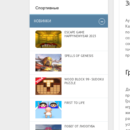
З
Спортивные
Ау
НОВИНКИ
Ка
по
ESCAPE GAME
HAPPYNEWYEAR 2023
со
со
то
пр
SPELLS OF GENESIS
Г
WOOD BLOCK 99 - SUDOKU
PUZZLE
Ди
пр
Гр
FIRST TO LIFE
иг
жи
ра
ус
ПОБЕГ ОТ ЛИЗОГУБА