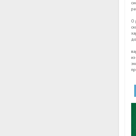
си
ра
О 
ск
х
до
ва
из
эк
пр