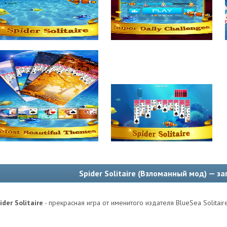
Spider Solitaire (Взломанный мод) — з
ider Solitaire
- прекрасная игра от именитого издателя BlueSea Solitair