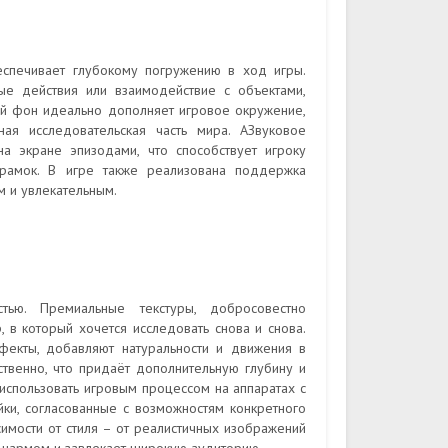
спечивает глубокому погружению в ход игры.
е действия или взаимодействие с объектами,
ий фон идеально дополняет игровое окружение,
я исследовательская часть мира. АЗвуковое
а экране эпизодами, что способствует игроку
 рамок. В игре также реализована поддержка
м и увлекательным.
тью. Премиальные текстуры, добросовестно
в который хочется исследовать снова и снова.
ффекты, добавляют натуральности и движения в
твенно, что придаёт дополнительную глубину и
использовать игровым процессом на аппаратах с
йки, согласованные с возможностям конкретного
имости от стиля – от реалистичных изображений