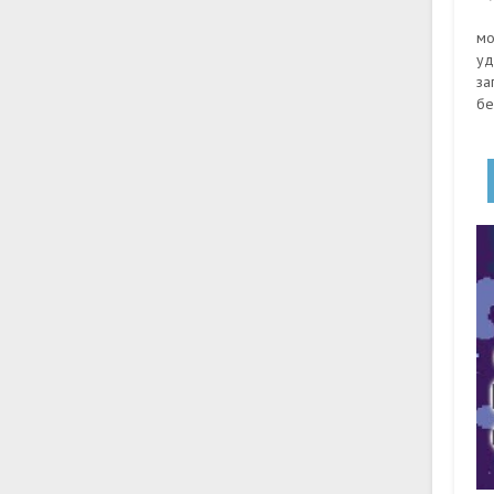
мо
уд
за
бе