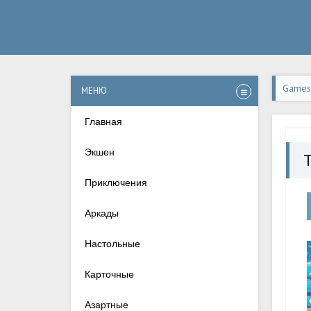
Games-
МЕНЮ
apk н
Главная
Экшен
Приключения
Аркады
Настольные
Карточные
Азартные