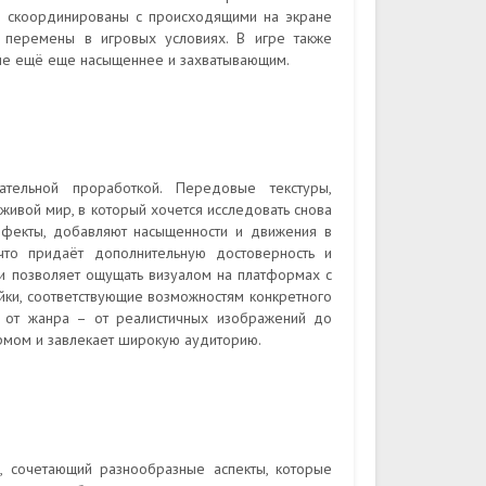
о скоординированы с происходящими на экране
а перемены в игровых условиях. В игре также
ние ещё еще насыщеннее и захватывающим.
тельной проработкой. Передовые текстуры,
ивой мир, в который хочется исследовать снова
эффекты, добавляют насыщенности и движения в
что придаёт дополнительную достоверность и
 позволяет ощущать визуалом на платформах с
ойки, соответствующие возможностям конкретного
ти от жанра – от реалистичных изображений до
рмом и завлекает широкую аудиторию.
, сочетающий разнообразные аспекты, которые