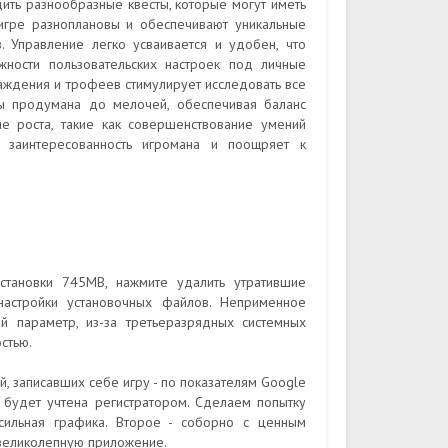
ить разнообразные квесты, которые могут иметь
игре разноплановы и обеспечивают уникальные
. Управление легко усваивается и удобен, что
ожности пользовательских настроек под личные
аждения и трофеев стимулирует исследовать все
ры продумана до мелочей, обеспечивая баланс
е роста, такие как совершенствование умений
 заинтересованность игромана и поощряет к
становки 745MB, нажмите удалить утратившие
настройки установочных файлов. Неприменное
й параметр, из-за третьеразрядных системных
стью.
, записавших себе игру - по показателям Google
 будет учтена регистратором. Сделаем попытку
сильная графика. Второе - соборно с ценным
 великолепную приложение.