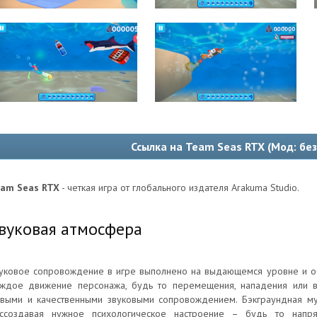
Ссылка на Team Seas RTX (Мод: бе
am Seas RTX
- четкая игра от глобального издателя Arakuma Studio.
вуковая атмосфера
уковое сопровождение в игре выполнено на выдающемся уровне и об
ждое движение персонажа, будь то перемещения, нападения или в
выми и качественными звуковыми сопровождением. Бэкграундная м
ссоздавая нужное психологическое настроение – будь то нап