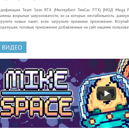
дификация Team Seas RTX (МистерБист ТимСис РТХ) [МОД Mega Pac
алены вскрытые шероховатости, из-за которых нестабильность. данну
грузите новые пакет, если загрузили прежнюю приложение. Вступа
зделушки, топовые приложения добавленные на сайт нашими пользова
ВИДЕО