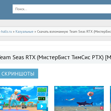
halls.ru
»
Казуальные
» Скачать взломанную Team Seas RTX (МистерБист
а Андроид
Team Seas RTX (МистерБист ТимСис РТХ) [
СКРИНШОТЫ