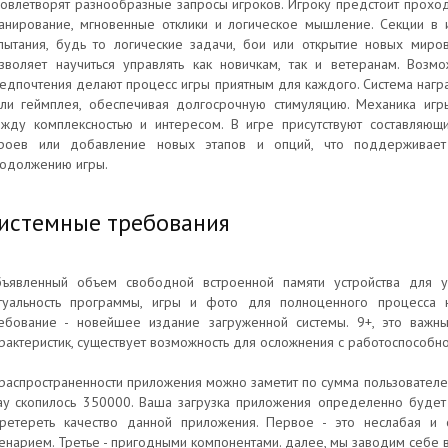
овлетворят разнообразные запросы игроков. Игроку предстоит проход
анирование, мгновенные отклики и логическое мышление. Секции в 
пытания, будь то логические задачи, бои или открытие новых миров
зволяет научиться управлять как новичкам, так и ветеранам. Возм
едпочтения делают процесс игры приятным для каждого. Система нагр
ли геймплея, обеспечивая долгосрочную стимуляцию. Механика иг
жду комплексностью и интересом. В игре присутствуют составляющи
роев или добавление новых этапов и опций, что поддерживает
одолжению игры.
истемные требования
ъявленный объем свободной встроенной памяти устройства для у
туальность программы, игры и фото для полноценного процесса 
ебование - новейшее издание загруженной системы. 9+, это важны
рактеристик, существует возможность для осложнения с работоспособно
распространенности приложения можно заметит по сумма пользователей
ay скопилось 350000. Ваша загрузка приложения определенно будет
ретереть качество данной приложения. Первое - это неслабая и 
енарием. Третье - пригодными компонентами. далее, мы заводим себе