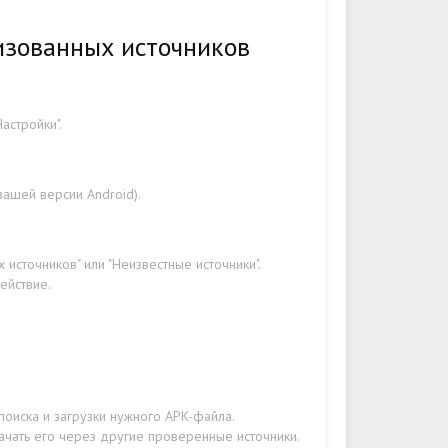
изованных источников
астройки".
вашей версии Android).
источников" или "Неизвестные источники".
ействие.
поиска и загрузки нужного APK-файла.
ачать его через другие проверенные источники.