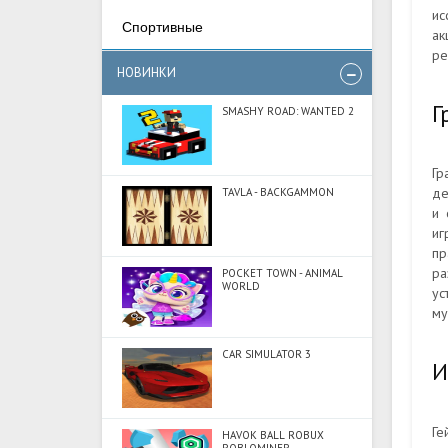
ис
Спортивные
ак
ре
НОВИНКИ
Г
SMASHY ROAD: WANTED 2
Гр
де
TAVLA - BACKGAMMON
и 
иг
пр
ра
POCKET TOWN - ANIMAL
WORLD
ус
му
CAR SIMULATOR 3
И
Ге
HAVOK BALL ROBUX