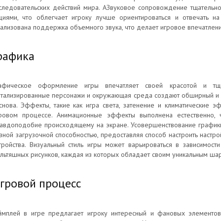
следовательских действий мира. АЗвуковое сопровождение тщательн
циями, что облегчает игроку лучше ориентироваться и отвечать н
ализована поддержка объемного звука, что делает игровое впечатле
рафика
афическое оформление игры впечатляет своей красотой и тща
тализированные персонажи и окружающая среда создают обширный и ж
снова. Эффекты, такие как игра света, затенение и климатические 
ровом процессе. Анимационные эффекты выполнена естественно, 
авдоподобие происходящему на экране. Усовершенствование графики
зной загрузочной способностью, предоставляя способ настроить настр
тройства. Визуальный стиль игры может варьироваться в зависимос
льтяшных рисунков, каждая из которых обладает своим уникальным ша
гровой процесс
ймплей в игре предлагает игроку интересный и фановых элементов