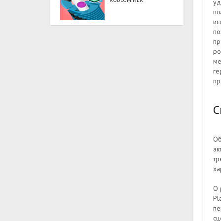
ROBLOMINER
уд
пл
ис
по
пр
ро
ме
ге
пр
С
Об
ак
тр
ха
О 
Pl
пе
сц