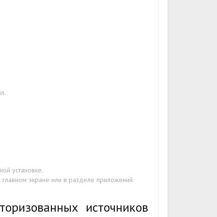
л.
ой установке.
а главном экране или в разделе приложений.
торизованных источников