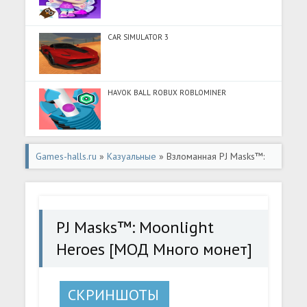
CAR SIMULATOR 3
HAVOK BALL ROBUX ROBLOMINER
Games-halls.ru
»
Казуальные
» Взломанная PJ Masks™:
Moonlight Heroes [МОД Много монет] - полная версия
apk на Андроид
PJ Masks™: Moonlight
Heroes [МОД Много монет]
СКРИНШОТЫ