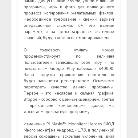
памяти для установки 259MB, уберите лишние
программы, игры и фото для полноценного
процесса копирования желательных файлов.
Необходимое требование - свежий вариант
операционной системы. 6+, это важный
параметр, из-за третьеразрядных системных
значений, будут сложности с монтированием.
О толковости утилиты можно
продемонстрирует по величина
пользователей, записавших себе игру - по
показателям Google Play набежало 840000.
Ваша загрузка приложения определенно
будет запишется регистратором. Осмелимся
перетереть качество данной программы.
Первое - это неслабая и сильная графика.
Второе - соборно с ценным сценарием. Третье
- пригодными компонентами. далее, мы
достигаем прекрасную программу.
Изменение PJ Masks™: Moonlight Heroes [МОД
Много монет] на Андроид - 1.7.9, в полученной
версии сокращены вскрытые уклонения, из-за