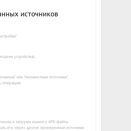
анных источников
стройки".
модели устройства).
чников" или "Неизвестные источники".
ть операцию.
поиска и загрузки нужного APK-файла.
чать его через другие проверенные источники.