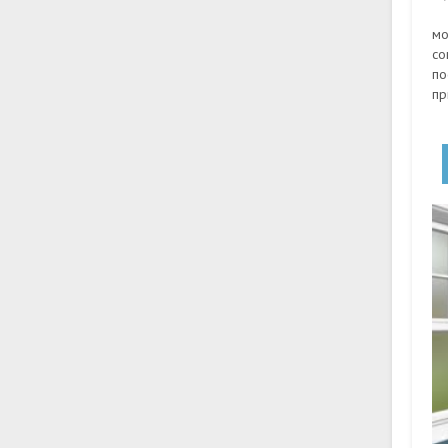
мо
со
по
пр