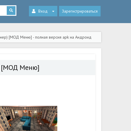
Вход
Зарегистрироваться
айнер) [МОД Меню] - полная версия apk на Андроид
р) [МОД Меню]