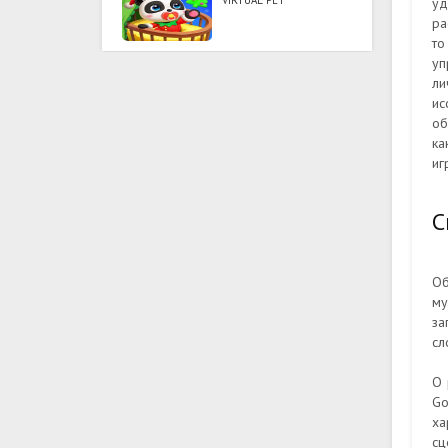
VIRTUAL PET
уд
ра
то
уп
ли
ис
об
ка
иг
С
Об
му
за
сл
О 
Go
ха
сц