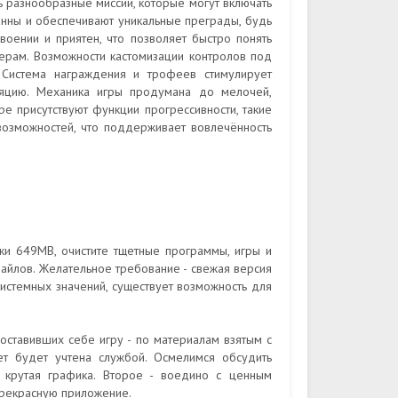
 разнообразные миссии, которые могут включать
ранны и обеспечивают уникальные преграды, будь
воении и приятен, что позволяет быстро понять
мерам. Возможности кастомизации контролов под
Система награждения и трофеев стимулирует
уляцию. Механика игры продумана до мелочей,
е присутствуют функции прогрессивности, такие
возможностей, что поддерживает вовлечённость
ки 649MB, очистите тщетные программы, игры и
айлов. Желательное требование - свежая версия
 системных значений, существует возможность для
оставивших себе игру - по материалам взятым с
ет будет учтена службой. Осмелимся обсудить
 крутая графика. Второе - воедино с ценным
прекрасную приложение.