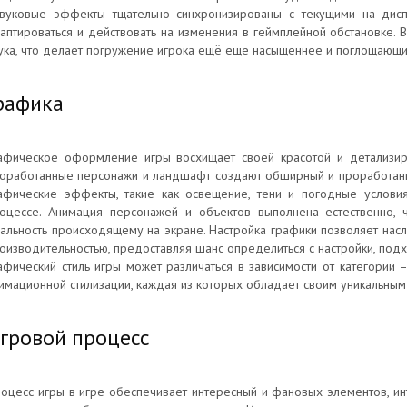
вуковые эффекты тщательно синхронизированы с текущими на дисп
аптироваться и действовать на изменения в геймплейной обстановке.
ука, что делает погружение игрока ещё еще насыщеннее и поглощающи
рафика
афическое оформление игры восхищает своей красотой и детализиро
оработанные персонажи и ландшафт создают обширный и проработанный
афические эффекты, такие как освещение, тени и погодные условия
оцессе. Анимация персонажей и объектов выполнена естественно, 
альность происходящему на экране. Настройка графики позволяет нас
оизводительностью, предоставляя шанс определиться с настройки, по
афический стиль игры может различаться в зависимости от категории 
имационной стилизации, каждая из которых обладает своим уникальны
гровой процесс
оцесс игры в игре обеспечивает интересный и фановых элементов, и