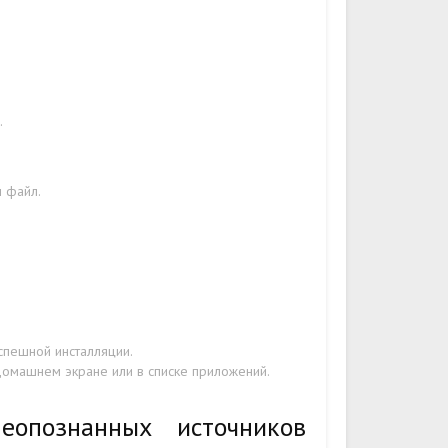
.
н файл.
спешной инсталляции.
домашнем экране или в списке приложений.
еопознанных источников