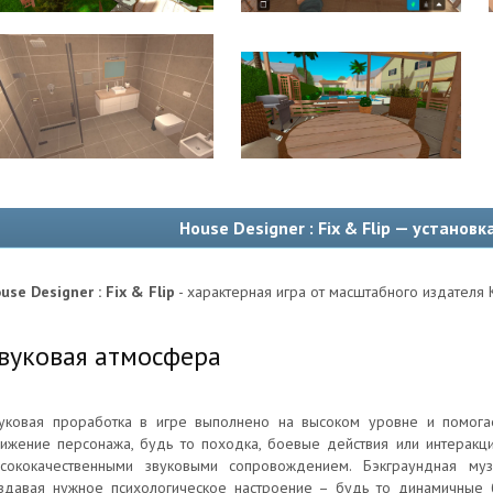
House Designer : Fix & Flip — установк
use Designer : Fix & Flip
- характерная игра от масштабного издателя K
вуковая атмосфера
уковая проработка в игре выполнено на высоком уровне и помога
ижение персонажа, будь то походка, боевые действия или интеракц
сококачественными звуковыми сопровождением. Бэкграундная муз
здавая нужное психологическое настроение – будь то динамичные 