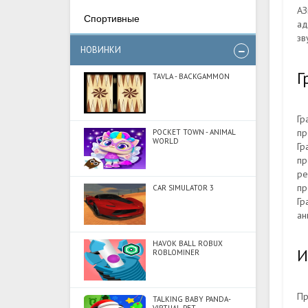
АЗ
Спортивные
ад
зв
НОВИНКИ
Г
TAVLA - BACKGAMMON
Гр
пр
POCKET TOWN - ANIMAL
WORLD
Гр
пр
ре
пр
CAR SIMULATOR 3
Гр
ан
HAVOK BALL ROBUX
И
ROBLOMINER
Пр
TALKING BABY PANDA-