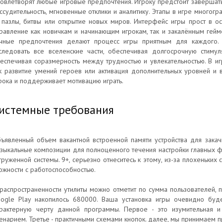
овлетворят любые игровые предпочтения. Игроку предстоит завершать
ссудительность, мгновенные отклики и аналитику. Этапы в игре многог
 пазлы, битвы или открытие новых миров. Интерфейс игры прост в ос
равление как новичкам и начинающим игрокам, так и закалённым гей
чные предпочтения делают процесс игры приятным для каждого. 
следовать все вселенские части, обеспечивая долгосрочную стим
еспечивая соразмерность между трудностью и увлекательностью. В игр
к развитие умений героев или активация дополнительных уровней и 
рока и поддерживает мотивацию играть.
истемные требования
ъявленный объем вакантной встроенной памяти устройства для закач
зыкальные композиции для полноценного течения настройки главных ф
груженной системы. 9+, серьезно отнеситесь к этому, из-за плохеньких
ожности с работоспособностью.
распространенности утилиты можно отметит по сумма пользователей, п
ogle Play накопилось 680000. Ваша установка игры очевидно буд
рактерную черту данной программы. Первое - это изумительная и
енарием. Третье - практичными схемами кнопок. далее, мы принимаем 