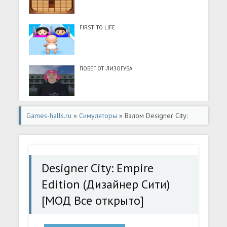
FIRST TO LIFE
ПОБЕГ ОТ ЛИЗОГУБА
Games-halls.ru
»
Симуляторы
» Взлом Designer City:
Empire Edition (Дизайнер Сити) [МОД Все открыто] -
последняя версия apk на Андроид
Designer City: Empire
Edition (Дизайнер Сити)
[МОД Все открыто]