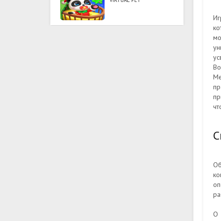
VIRTUAL PET
Иг
ко
мо
ун
ус
Во
Ме
пр
пр
чт
С
Об
ко
оп
ра
О 