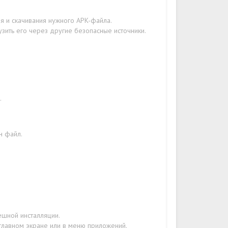
я и скачивания нужного APK-файла.
узить его через другие безопасные источники.
.
н файл.
ешной инсталляции.
 главном экране или в меню приложений.