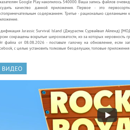
казателям Google Play накопилось 540000. Ваша запись файлов очевид
судить качество данной приложения. Первое - это первосорт
стопримечательным содержанием. Третье - рационально сделанными 
иложение.
дификация Jurassic Survival Island (Джурастик Сурвайвал Айленд) [МО
рсии сокращены вскрытые шероховатости, из-за которых неровность г
йт файла от 08.08.2026 - поставьте галочку на обновление, если 
cebook, с целью установить толковые безделушки, топовые приложени
ВИДЕО