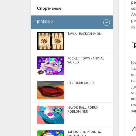
ре
со
Спортивные
АА
ре
НОВИНКИ
ау
TAVLA - BACKGAMMON
Г
POCKET TOWN - ANIMAL
Гр
WORLD
тщ
во
на
CAR SIMULATOR 3
до
ус
ко
гр
HAVOK BALL ROBUX
за
ROBLOMINER
И
TALKING BABY PANDA-