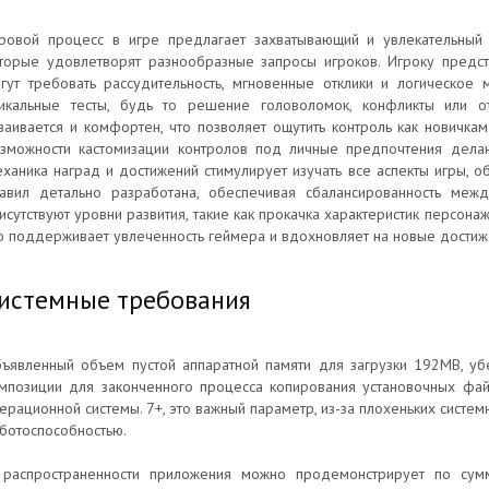
ровой процесс в игре предлагает захватывающий и увлекательный
торые удовлетворят разнообразные запросы игроков. Игроку предст
гут требовать рассудительность, мгновенные отклики и логическое
икальные тесты, будь то решение головоломок, конфликты или о
ваивается и комфортен, что позволяет ощутить контроль как новичка
зможности кастомизации контролов под личные предпочтения дела
ханика наград и достижений стимулирует изучать все аспекты игры, о
авил детально разработана, обеспечивая сбалансированность межд
исутствуют уровни развития, такие как прокачка характеристик персона
о поддерживает увлеченность геймера и вдохновляет на новые достиж
истемные требования
ъявленный объем пустой аппаратной памяти для загрузки 192MB, уб
мпозиции для законченного процесса копирования установочных фай
ерационной системы. 7+, это важный параметр, из-за плохеньких системн
ботоспособностью.
распространенности приложения можно продемонстрирует по сумм