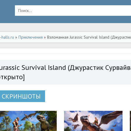
halls.ru
»
Приключения
» Взломанная Jurassic Survival Island (Джураст
я apk на Андроид
urassic Survival Island (Джурастик Сурвай
открыто]
СКРИНШОТЫ