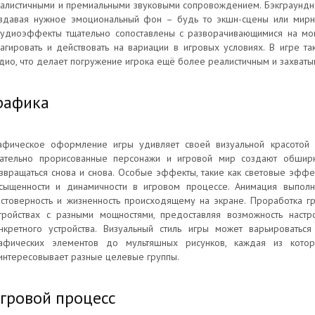
алистичными и премиальными звуковыми сопровождением. Бэкграундн
здавая нужное эмоциональный фон – будь то экшн-сцены или мирн
удиоэффекты тщательно сопоставлены с разворачивающимися на мони
агировать и действовать на вариации в игровых условиях. В игре т
дио, что делает погружение игрока ещё более реалистичным и захват
рафика
афическое оформление игры удивляет своей визуальной красотой 
ательно прорисованные персонажи и игровой мир создают обширн
звращаться снова и снова. Особые эффекты, такие как световые эфф
сыщенности и динамичности в игровом процессе. Анимация выполн
стоверность и жизненность происходящему на экране. Проработка г
тройствах с разными мощностями, предоставляя возможность настро
нкретного устройства. Визуальный стиль игры может варьироваться
афических элементов до мультяшных рисунков, каждая из кот
интересовывает разные целевые группы.
гровой процесс