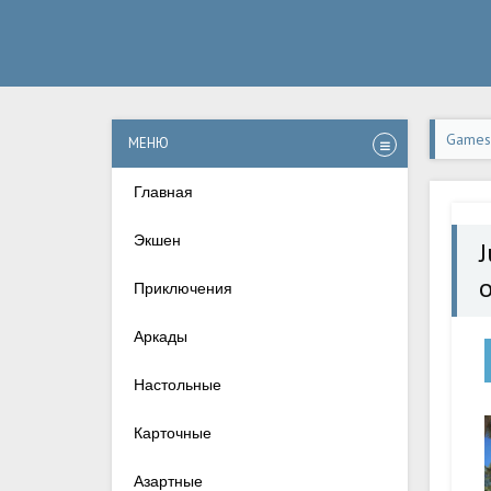
Games-
МЕНЮ
верси
Главная
Экшен
J
Приключения
Аркады
Настольные
Карточные
Азартные