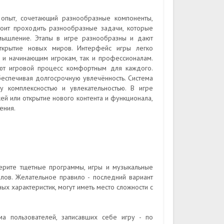
 опыт, сочетающий разнообразные компоненты,
оит проходить разнообразные задачи, которые
 мышление. Этапы в игре разнообразны и дают
ткрытие новых миров. Интерфейс игры легко
м и начинающим игрокам, так и профессионалам.
ют игровой процесс комфортным для каждого.
беспечивая долгосрочную увлечённость. Система
у комплексностью и увлекательностью. В игре
жей или открытие нового контента и функционала,
ения.
ерите тщетные программы, игры и музыкальные
лов. Желательное правило - последний вариант
ых характеристик, могут иметь место сложности с
а пользователей, записавших себе игру - по