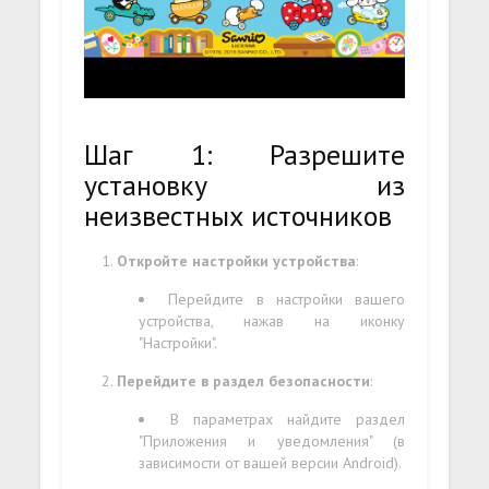
Шаг 1: Разрешите
установку из
неизвестных источников
Откройте настройки устройства
:
Перейдите в настройки вашего
устройства, нажав на иконку
"Настройки".
Перейдите в раздел безопасности
:
В параметрах найдите раздел
"Приложения и уведомления" (в
зависимости от вашей версии Android).