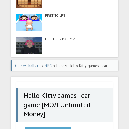
FIRST TO LIFE
ПОБЕГ ОТ ЛИЗОГУБА
Games-halls.ru
»
RPG
» Взлом Hello Kitty games - car
game [МОД Unlimited Money] - стабильная версия apk
на Андроид
Hello Kitty games - car
game [МОД Unlimited
Money]