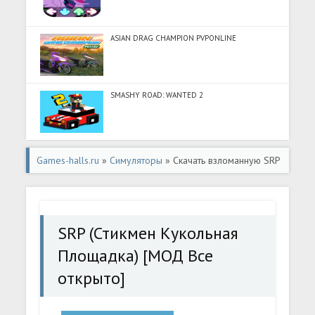
ASIAN DRAG CHAMPION PVPONLINE
SMASHY ROAD: WANTED 2
Games-halls.ru
»
Симуляторы
» Скачать взломанную SRP
(Стикмен Кукольная Площадка) [МОД Все открыто] -
полная версия apk на Андроид
SRP (Стикмен Кукольная
Площадка) [МОД Все
открыто]